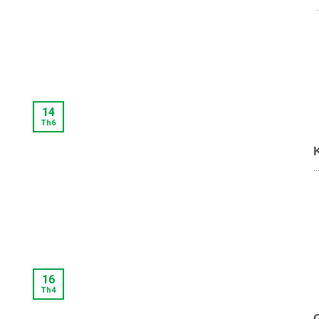
.
14
Th6
..
16
Th4