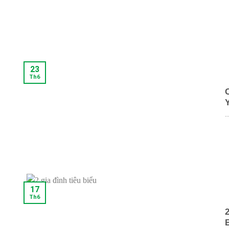
23
Th6
..
17
Th6