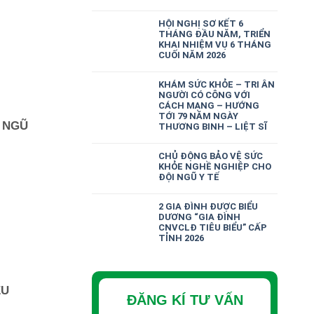
HỘI NGHỊ SƠ KẾT 6
THÁNG ĐẦU NĂM, TRIỂN
KHAI NHIỆM VỤ 6 THÁNG
CUỐI NĂM 2026
KHÁM SỨC KHỎE – TRI ÂN
NGƯỜI CÓ CÔNG VỚI
CÁCH MẠNG – HƯỚNG
TỚI 79 NĂM NGÀY
 NGŨ
THƯƠNG BINH – LIỆT SĨ
CHỦ ĐỘNG BẢO VỆ SỨC
KHỎE NGHỀ NGHIỆP CHO
ĐỘI NGŨ Y TẾ
2 GIA ĐÌNH ĐƯỢC BIỂU
DƯƠNG “GIA ĐÌNH
CNVCLĐ TIÊU BIỂU” CẤP
TỈNH 2026
ÊU
ĐĂNG KÍ TƯ VẤN