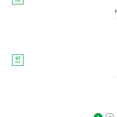
Th1
..
07
Th1
..