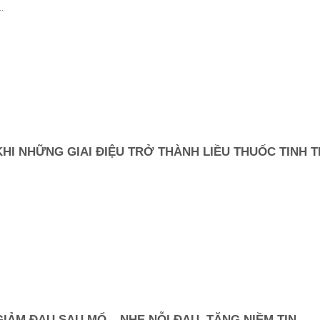
..
KHI NHỮNG GIAI ĐIỆU TRỞ THÀNH LIỀU THUỐC TINH 
.
GIẢM ĐAU SAU MỔ – NHẸ NỖI ĐAU, TĂNG NIỀM TIN