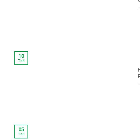
..
10
Th4
..
05
Th3