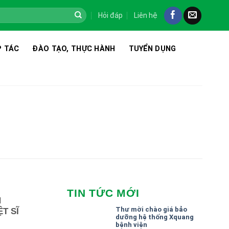
Hỏi đáp
Liên hệ
 TÁC
ĐÀO TẠO, THỰC HÀNH
TUYỂN DỤNG
TIN TỨC MỚI
H
Thư mời chào giá bảo
T SĨ
dưỡng hệ thống Xquang
bệnh viện