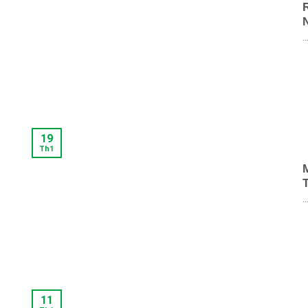
..
19
Th1
..
11