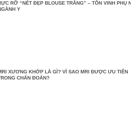
RỰC RỠ “NÉT ĐẸP BLOUSE TRẮNG” – TÔN VINH PHỤ 
NGÀNH Y
.
MRI XƯƠNG KHỚP LÀ GÌ? VÌ SAO MRI ĐƯỢC ƯU TIÊN
TRONG CHẨN ĐOÁN?
.