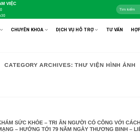
ÀM VIỆC
00
h30
CHUYÊN KHOA
DỊCH VỤ HỖ TRỢ
TƯ VẤN
HỢP
CATEGORY ARCHIVES:
THƯ VIỆN HÌNH ẢNH
KHÁM SỨC KHỎE – TRI ÂN NGƯỜI CÓ CÔNG VỚI CÁC
MẠNG – HƯỚNG TỚI 79 NĂM NGÀY THƯƠNG BINH – LIỆ
.