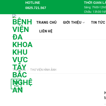
Skip
HOTLINE
THỜI GIAN L
Sáng: 7h00-12h
0825.721.567
to
Chiều: 13h30-16
content
TRANG CHỦ
GIỚI THIỆU
TIN TỨC
LIÊN HỆ
Trang chủ
/
THƯ VIỆN HÌNH ẢNH
24
Th6
..