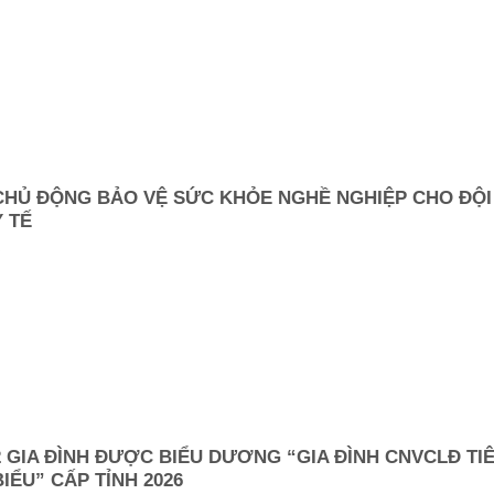
CHỦ ĐỘNG BẢO VỆ SỨC KHỎE NGHỀ NGHIỆP CHO ĐỘI
Y TẾ
.
2 GIA ĐÌNH ĐƯỢC BIỂU DƯƠNG “GIA ĐÌNH CNVCLĐ TI
BIỂU” CẤP TỈNH 2026