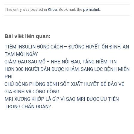
This entry was posted in
Khoa
. Bookmark the
permalink
.
Bài viết liên quan:
TIÊM INSULIN ĐÚNG CÁCH – ĐƯỜNG HUYẾT ỔN ĐỊNH, AN
TÂM MỖI NGÀY
GIẢM ĐAU SAU MỔ – NHẸ NỖI ĐAU, TĂNG NIỀM TIN
HƠN 300 NGƯỜI DÂN ĐƯỢC KHÁM, SÀNG LỌC BỆNH MIỄN
PHÍ
CHỦ ĐỘNG PHÒNG BỆNH SỐT XUẤT HUYẾT ĐỂ BẢO VỆ
GIA ĐÌNH VÀ CỘNG ĐỒNG
MRI XƯƠNG KHỚP LÀ GÌ? VÌ SAO MRI ĐƯỢC ƯU TIÊN
TRONG CHẨN ĐOÁN?