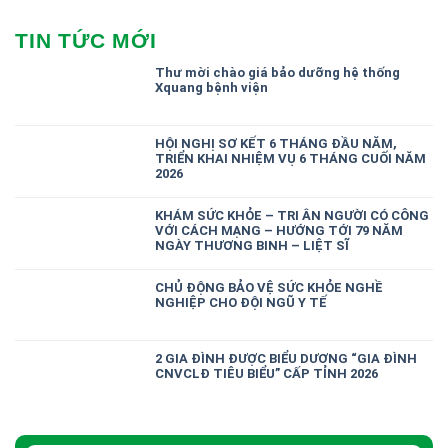
TIN TỨC MỚI
Thư mời chào giá bảo dưỡng hệ thống
Xquang bệnh viện
HỘI NGHỊ SƠ KẾT 6 THÁNG ĐẦU NĂM,
TRIỂN KHAI NHIỆM VỤ 6 THÁNG CUỐI NĂM
2026
KHÁM SỨC KHỎE – TRI ÂN NGƯỜI CÓ CÔNG
VỚI CÁCH MẠNG – HƯỚNG TỚI 79 NĂM
NGÀY THƯƠNG BINH – LIỆT SĨ
CHỦ ĐỘNG BẢO VỆ SỨC KHỎE NGHỀ
NGHIỆP CHO ĐỘI NGŨ Y TẾ
2 GIA ĐÌNH ĐƯỢC BIỂU DƯƠNG “GIA ĐÌNH
CNVCLĐ TIÊU BIỂU” CẤP TỈNH 2026