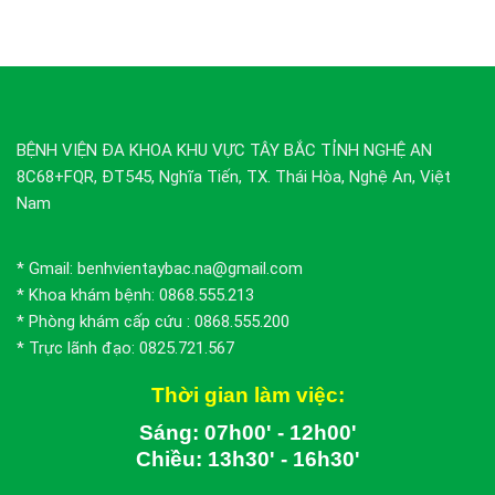
BỆNH VIỆN ĐA KHOA KHU VỰC TÂY BẮC TỈNH NGHỆ AN
8C68+FQR, ĐT545, Nghĩa Tiến, TX. Thái Hòa, Nghệ An, Việt
Nam
* Gmail: benhvientaybac.na@gmail.com
* Khoa khám bệnh: 0868.555.213
* Phòng khám cấp cứu : 0868.555.200
* Trực lãnh đạo: 0825.721.567
Thời gian làm việc:
Sáng: 07h00' - 12h00'
Chiều: 13h30' - 16h30'