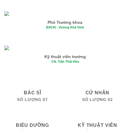
Phó Trưởng khoa
BSCKI . Vương Khả Vinh
Kỹ thuật viên trưởng
CN. Trần Thái Hòa
BÁC SĨ
CỬ NHÂN
SỐ LƯỢNG 07
SỐ LƯỢNG 02
ĐIỀU DƯỠNG
KỸ THUẬT VIÊN