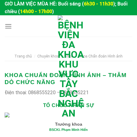
Skip
GIỜ LÀM VIỆC MÙA HÈ: Buổi sáng (
6h30 - 11h30
); Buổi
to
chiều (
14h00 - 17h00
)
content
Trang chủ
/
Chuyên khoa
/
Khoa
/
Khoa Chẩn đoán Hình ảnh
KHOA CHUẨN ĐOÁN HÌNH ẢNH – THĂM
DÒ CHỨC NĂNG
Điện thoại: 0868555220 – 0868555221
TỔ CHỨC NHÂN SỰ
Trưởng khoa
BSCKI. Phạm Minh Hiển