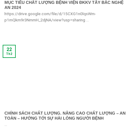
MỤC TIÊU CHẤT LƯỢNG BỆNH VIỆN ĐKKV TÂY BẮC NGHỆ
AN 2024
https://drive.google.com/file/d/15CXG1n0lqsWm-
p1mQkm9r3NmmH_2djNA/view?usp=sharing ...
22
Th2
CHÍNH SÁCH CHẤT LƯỢNG. NÂNG CAO CHẤT LƯỢNG – AN
TOÀN – HƯỚNG TỚI SỰ HÀI LÒNG NGƯỜI BỆNH
...