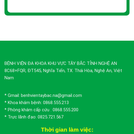
BỆNH VIỆN ĐA KHOA KHU VỰC TÂY BẮC TỈNH NGHỆ AN
8C68+FQR, ĐT545, Nghĩa Tiến, TX. Thái Hòa, Nghệ An, Việt
Nam
* Gmail: benhvientaybac.na@gmail.com
* Khoa khám bệnh: 0868.555.213
* Phòng khám cấp cứu : 0868.555.200
* Trực lãnh đạo: 0825.721.567
Thời gian làm việc: