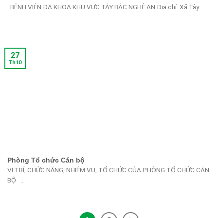
BỆNH VIỆN ĐA KHOA KHU VỰC TÂY BẮC NGHỆ AN Địa chỉ: Xã Tây ...
27
Th10
Phòng Tổ chức Cán bộ
VỊ TRÍ, CHỨC NĂNG, NHIỆM VỤ, TỔ CHỨC CỦA PHÒNG TỔ CHỨC CÁN
BỘ ...