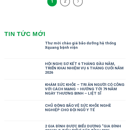
1
2
TIN TỨC MỚI
Thư mời chào giá bảo dưỡng hệ thống
Xquang bệnh viện
HỘI NGHỊ SƠ KẾT 6 THÁNG ĐẦU NĂM,
TRIỂN KHAI NHIỆM VỤ 6 THÁNG CUỐI NĂM
2026
KHÁM SỨC KHỎE – TRI ÂN NGƯỜI CÓ CÔNG
VỚI CÁCH MẠNG – HƯỚNG TỚI 79 NĂM
NGÀY THƯƠNG BINH – LIỆT SĨ
CHỦ ĐỘNG BẢO VỆ SỨC KHỎE NGHỀ
NGHIỆP CHO ĐỘI NGŨ Y TẾ
2 GIA ĐÌNH ĐƯỢC BIỂU DƯƠNG “GIA ĐÌNH