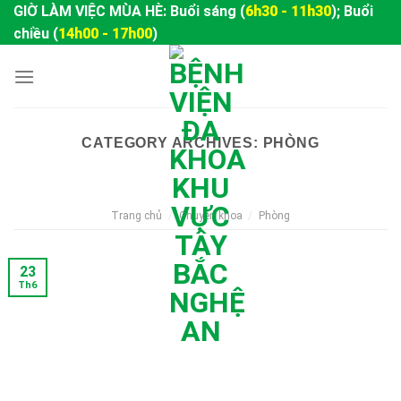
Skip
GIỜ LÀM VIỆC MÙA HÈ: Buổi sáng (
6h30 - 11h30
); Buổi
to
chiều (
14h00 - 17h00
)
content
CATEGORY ARCHIVES:
PHÒNG
Trang chủ
/
Chuyên khoa
/
Phòng
23
Th6