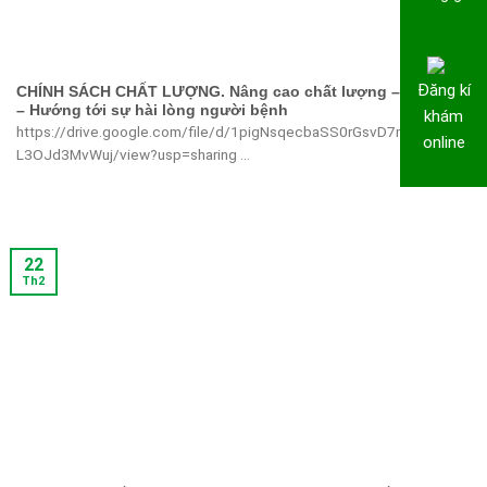
Đăng kí
CHÍNH SÁCH CHẤT LƯỢNG. Nâng cao chất lượng – An toàn
– Hướng tới sự hài lòng người bệnh
khám
https://drive.google.com/file/d/1pigNsqecbaSS0rGsvD7m-
online
L3OJd3MvWuj/view?usp=sharing ...
22
Th2