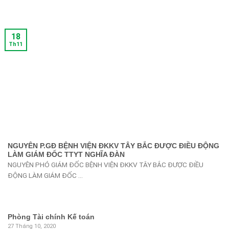
18
Th11
NGUYÊN P.GĐ BỆNH VIỆN ĐKKV TÂY BẮC ĐƯỢC ĐIỀU ĐỘNG
LÀM GIÁM ĐỐC TTYT NGHĨA ĐÀN
NGUYÊN PHÓ GIÁM ĐỐC BỆNH VIỆN ĐKKV TÂY BẮC ĐƯỢC ĐIỀU
ĐỘNG LÀM GIÁM ĐỐC ...
Phòng Tài chính Kế toán
27 Tháng 10, 2020