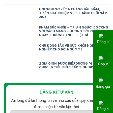
HỘI NGHỊ SƠ KẾT 6 THÁNG ĐẦU NĂM,
TRIỂN KHAI NHIỆM VỤ 6 THÁNG CUỐI NĂM
2026
KHÁM SỨC KHỎE – TRI ÂN NGƯỜI CÓ CÔNG
VỚI CÁCH MẠNG – HƯỚNG TỚI 79 NĂM
NGÀY THƯƠNG BINH – LIỆT SĨ
Đăng kí
CHỦ ĐỘNG BẢO VỆ SỨC KHỎE NGHỀ
NGHIỆP CHO ĐỘI NGŨ Y TẾ
2 GIA ĐÌNH ĐƯỢC BIỂU DƯƠNG “GIA ĐÌNH
Góp ý
CNVCLĐ TIÊU BIỂU” CẤP TỈNH 2026
Bảng giá
ĐĂNG KÍ TƯ VẤN
Vui lòng để lại thông tin và nhu cầu của quý khách để
được nhận tư vấn kịp thời
Đăng kí