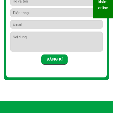
khám
online