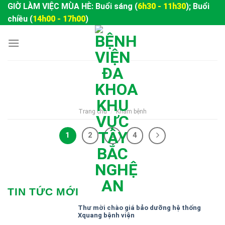
Skip
GIỜ LÀM VIỆC MÙA HÈ: Buổi sáng (
6h30 - 11h30
); Buổi
to
chiều (
14h00 - 17h00
)
content
Trang chủ
/
Khám bệnh
1
2
3
4
TIN TỨC MỚI
Thư mời chào giá bảo dưỡng hệ thống
Xquang bệnh viện