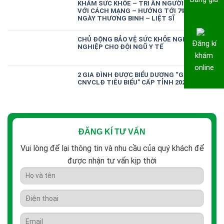
KHÁM SỨC KHỎE – TRI ÂN NGƯỜI CÓ CÔNG
VỚI CÁCH MẠNG – HƯỚNG TỚI 79 NĂM
NGÀY THƯƠNG BINH – LIỆT SĨ
CHỦ ĐỘNG BẢO VỆ SỨC KHỎE NGHỀ
Đăng kí
NGHIỆP CHO ĐỘI NGŨ Y TẾ
khám
online
2 GIA ĐÌNH ĐƯỢC BIỂU DƯƠNG “GIA ĐÌNH
CNVCLĐ TIÊU BIỂU” CẤP TỈNH 2026
ĐĂNG KÍ TƯ VẤN
Vui lòng để lại thông tin và nhu cầu của quý khách để
được nhận tư vấn kịp thời