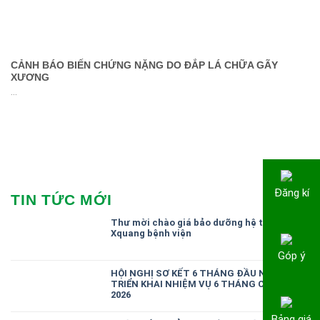
CẢNH BÁO BIẾN CHỨNG NẶNG DO ĐẮP LÁ CHỮA GÃY
XƯƠNG
...
Đăng kí
TIN TỨC MỚI
Thư mời chào giá bảo dưỡng hệ thống
Xquang bệnh viện
Góp ý
HỘI NGHỊ SƠ KẾT 6 THÁNG ĐẦU NĂM,
TRIỂN KHAI NHIỆM VỤ 6 THÁNG CUỐI NĂM
2026
Bảng giá