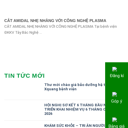
CẮT AMIDAL NHẸ NHÀNG VỚI CÔNG NGHỆ PLASMA
CẮT AMIDAL NHẸ NHÀNG VỚI CÔNG NGHỆ PLASMA Tại bệnh viện
ĐKKV Tây Bắc Nghệ ...
TIN TỨC MỚI
Đăng kí
Thư mời chào giá bảo dưỡng hệ thống
Xquang bệnh viện
Góp ý
HỘI NGHỊ SƠ KẾT 6 THÁNG ĐẦU NĂM,
TRIỂN KHAI NHIỆM VỤ 6 THÁNG CUỐI NĂM
2026
KHÁM SỨC KHỎE – TRI ÂN NGƯỜI CÓ CÔNG
Bảng giá