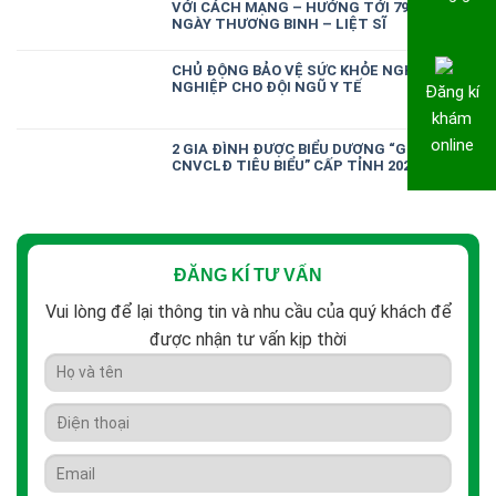
VỚI CÁCH MẠNG – HƯỚNG TỚI 79 NĂM
NGÀY THƯƠNG BINH – LIỆT SĨ
CHỦ ĐỘNG BẢO VỆ SỨC KHỎE NGHỀ
NGHIỆP CHO ĐỘI NGŨ Y TẾ
Đăng kí
khám
online
2 GIA ĐÌNH ĐƯỢC BIỂU DƯƠNG “GIA ĐÌNH
CNVCLĐ TIÊU BIỂU” CẤP TỈNH 2026
ĐĂNG KÍ TƯ VẤN
Vui lòng để lại thông tin và nhu cầu của quý khách để
được nhận tư vấn kịp thời