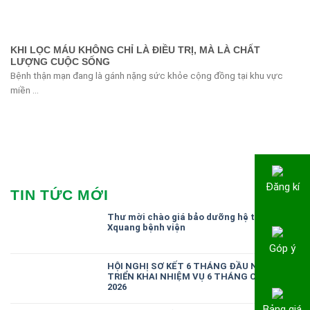
KHI LỌC MÁU KHÔNG CHỈ LÀ ĐIỀU TRỊ, MÀ LÀ CHẤT
LƯỢNG CUỘC SỐNG
Bệnh thận mạn đang là gánh nặng sức khỏe cộng đồng tại khu vực
miền ...
Đăng kí
TIN TỨC MỚI
Thư mời chào giá bảo dưỡng hệ thống
Xquang bệnh viện
Góp ý
HỘI NGHỊ SƠ KẾT 6 THÁNG ĐẦU NĂM,
TRIỂN KHAI NHIỆM VỤ 6 THÁNG CUỐI NĂM
2026
Bảng giá