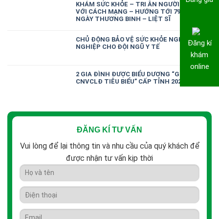
KHÁM SỨC KHỎE – TRI ÂN NGƯỜI CÓ CÔNG
VỚI CÁCH MẠNG – HƯỚNG TỚI 79 NĂM
NGÀY THƯƠNG BINH – LIỆT SĨ
CHỦ ĐỘNG BẢO VỆ SỨC KHỎE NGHỀ
Đăng kí
NGHIỆP CHO ĐỘI NGŨ Y TẾ
khám
online
2 GIA ĐÌNH ĐƯỢC BIỂU DƯƠNG “GIA ĐÌNH
CNVCLĐ TIÊU BIỂU” CẤP TỈNH 2026
ĐĂNG KÍ TƯ VẤN
Vui lòng để lại thông tin và nhu cầu của quý khách để
được nhận tư vấn kịp thời