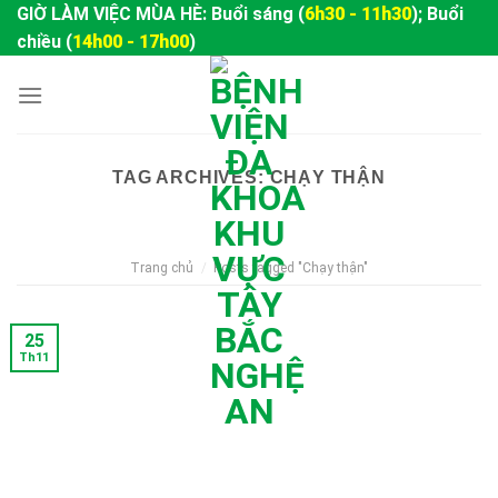
Skip
GIỜ LÀM VIỆC MÙA HÈ: Buổi sáng (
6h30 - 11h30
); Buổi
to
chiều (
14h00 - 17h00
)
content
TAG ARCHIVES:
CHẠY THẬN
Trang chủ
/
Posts tagged "Chạy thận"
25
Th11