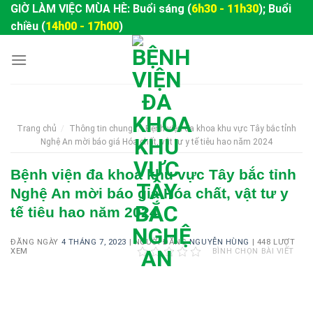
Skip
GIỜ LÀM VIỆC MÙA HÈ: Buổi sáng (
6h30 - 11h30
); Buổi
to
chiều (
14h00 - 17h00
)
content
Trang chủ
/
Thông tin chung
/
Bệnh viện đa khoa khu vực Tây bắc tỉnh
Nghệ An mời báo giá Hóa chất, vật tư y tế tiêu hao năm 2024
Bệnh viện đa khoa khu vực Tây bắc tỉnh
Nghệ An mời báo giá Hóa chất, vật tư y
tế tiêu hao năm 2024
ĐĂNG NGÀY
4 THÁNG 7, 2023
|
NGƯỜI ĐĂNG
NGUYỄN HÙNG
|
448 LƯỢT
XEM
BÌNH CHỌN BÀI VIẾT