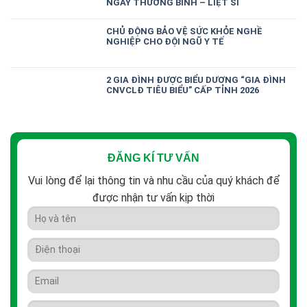
NGÀY THƯƠNG BINH – LIỆT SĨ
CHỦ ĐỘNG BẢO VỆ SỨC KHỎE NGHỀ
NGHIỆP CHO ĐỘI NGŨ Y TẾ
2 GIA ĐÌNH ĐƯỢC BIỂU DƯƠNG “GIA ĐÌNH
CNVCLĐ TIÊU BIỂU” CẤP TỈNH 2026
ĐĂNG KÍ TƯ VẤN
Vui lòng để lại thông tin và nhu cầu của quý khách để
được nhận tư vấn kịp thời