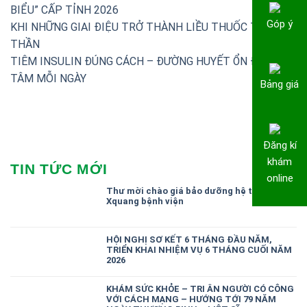
BIỂU” CẤP TỈNH 2026
Góp ý
KHI NHỮNG GIAI ĐIỆU TRỞ THÀNH LIỀU THUỐC TINH
THẦN
TIÊM INSULIN ĐÚNG CÁCH – ĐƯỜNG HUYẾT ỔN ĐỊNH, AN
TÂM MỖI NGÀY
Bảng giá
Đăng kí
khám
TIN TỨC MỚI
online
Thư mời chào giá bảo dưỡng hệ thống
Xquang bệnh viện
HỘI NGHỊ SƠ KẾT 6 THÁNG ĐẦU NĂM,
TRIỂN KHAI NHIỆM VỤ 6 THÁNG CUỐI NĂM
2026
KHÁM SỨC KHỎE – TRI ÂN NGƯỜI CÓ CÔNG
VỚI CÁCH MẠNG – HƯỚNG TỚI 79 NĂM