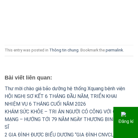
This entry was posted in
Thông tin chung
. Bookmark the
permalink
.
Bài viết liên quan:
Thư mời chào giá bảo dưỡng hệ thống Xquang bệnh viện
HỘI NGHỊ SƠ KẾT 6 THÁNG ĐẦU NĂM, TRIỂN KHAI
NHIỆM VỤ 6 THÁNG CUỐI NĂM 2026
KHÁM SỨC KHỎE – TRI ÂN NGƯỜI CÓ CÔNG VỚI CÁCH
MẠNG – HƯỚNG TỚI 79 NĂM NGÀY THƯƠNG BINH – LIỆT
Đăng kí
SĨ
2 GIA ĐÌNH ĐƯỢC BIỂU DƯƠNG “GIA ĐÌNH CNVCLĐ TIÊU