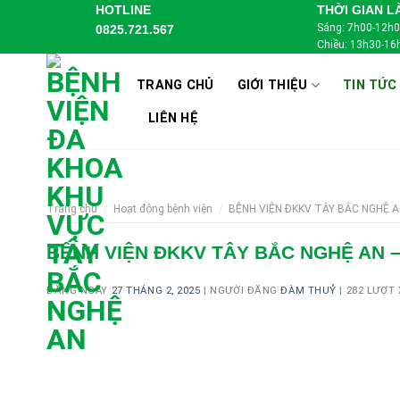
Skip
HOTLINE
THỜI GIAN L
Sáng: 7h00-12h
0825.721.567
to
Chiều: 13h30-16
content
TRANG CHỦ
GIỚI THIỆU
TIN TỨC
LIÊN HỆ
Trang chủ
/
Hoạt động bệnh viện
/
BỆNH VIỆN ĐKKV TÂY BẮC NGHỆ A
BỆNH VIỆN ĐKKV TÂY BẮC NGHỆ AN –
ĐĂNG NGÀY
27 THÁNG 2, 2025
|
NGƯỜI ĐĂNG
ĐÀM THUỶ
|
282 LƯỢT