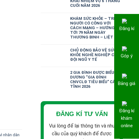
KHAI NHIỆM VỤ 6 THÁNG
CUỐI NĂM 2026
KHÁM SỨC KHỎE – TRI ÂN
NGƯỜI CÓ CÔNG VỚI
CÁCH MẠNG – HƯỚNG
Đăng kí
TỚI 79 NĂM NGÀY
THƯƠNG BINH – LIỆT SĨ
CHỦ ĐỘNG BẢO VỆ SỨC
KHỎE NGHỀ NGHIỆP CHO
Góp ý
ĐỘI NGŨ Y TẾ
2 GIA ĐÌNH ĐƯỢC BIỂU
DƯƠNG “GIA ĐÌNH
CNVCLĐ TIÊU BIỂU” CẤP
Bảng giá
TỈNH 2026
Đăng kí
ĐĂNG KÍ TƯ VẤN
khám
Vui lòng để lại thông tin và nhu
online
cầu của quý khách để được
vì nhân dân