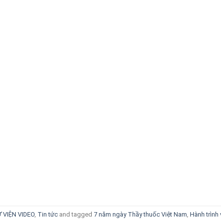
 VIỆN VIDEO
,
Tin tức
and tagged
7 năm ngày Thầy thuốc Việt Nam
,
Hành trình 