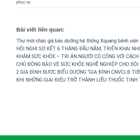
phục vụ
.
Bài viết liên quan:
Thư mời chào giá bảo dưỡng hệ thống Xquang bệnh viện
HỘI NGHỊ SƠ KẾT 6 THÁNG ĐẦU NĂM, TRIỂN KHAI NH
KHÁM SỨC KHỎE – TRI ÂN NGƯỜI CÓ CÔNG VỚI CÁCH
CHỦ ĐỘNG BẢO VỆ SỨC KHỎE NGHỀ NGHIỆP CHO ĐỘI 
2 GIA ĐÌNH ĐƯỢC BIỂU DƯƠNG “GIA ĐÌNH CNVCLĐ TIÊ
KHI NHỮNG GIAI ĐIỆU TRỞ THÀNH LIỀU THUỐC TINH