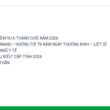
IỆM VỤ 6 THÁNG CUỐI NĂM 2026
 MẠNG – HƯỚNG TỚI 79 NĂM NGÀY THƯƠNG BINH – LIỆT SĨ
NGŨ Y TẾ
U BIỂU” CẤP TỈNH 2026
 THẦN