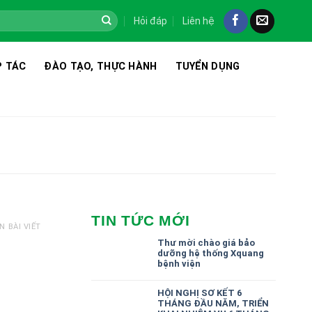
Hỏi đáp
Liên hệ
 TÁC
ĐÀO TẠO, THỰC HÀNH
TUYỂN DỤNG
TIN TỨC MỚI
N BÀI VIẾT
Thư mời chào giá bảo
dưỡng hệ thống Xquang
bệnh viện
HỘI NGHỊ SƠ KẾT 6
THÁNG ĐẦU NĂM, TRIỂN