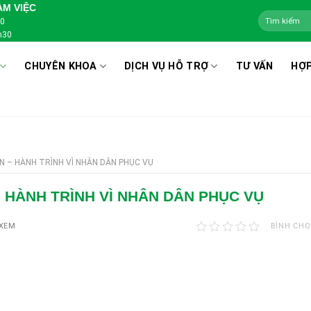
ÀM VIỆC
00
h30
CHUYÊN KHOA
DỊCH VỤ HỖ TRỢ
TƯ VẤN
HỢP
N – HÀNH TRÌNH VÌ NHÂN DÂN PHỤC VỤ
 HÀNH TRÌNH VÌ NHÂN DÂN PHỤC VỤ
 XEM
BÌNH CHỌ