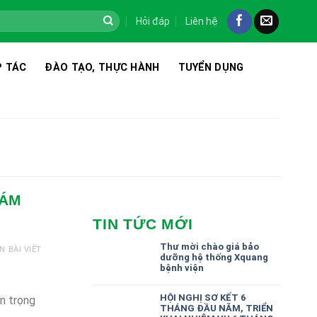
Hỏi đáp
Liên hệ
 TÁC
ĐÀO TẠO, THỰC HÀNH
TUYỂN DỤNG
HÁM
TIN TỨC MỚI
Thư mời chào giá bảo
N BÀI VIẾT
dưỡng hệ thống Xquang
bệnh viện
HỘI NGHỊ SƠ KẾT 6
n trọng
THÁNG ĐẦU NĂM, TRIỂN