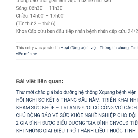
thông báo thời gian làm việc mùa hè như sau:
Sáng: 06h30′ – 11h30′
Chiều: 14h00′ – 17h00′
(Từ thứ 2 – thứ 6)
Khoa Cấp cứu ban đầu tiếp nhận bệnh nhân cấp cứu 24/24
This entry was posted in
Hoạt động bệnh viện
,
Thông tin chung
,
Tin 
việc mùa hè
.
Bài viết liên quan:
Thư mời chào giá bảo dưỡng hệ thống Xquang bệnh viện
HỘI NGHỊ SƠ KẾT 6 THÁNG ĐẦU NĂM, TRIỂN KHAI NH
KHÁM SỨC KHỎE – TRI ÂN NGƯỜI CÓ CÔNG VỚI CÁCH
CHỦ ĐỘNG BẢO VỆ SỨC KHỎE NGHỀ NGHIỆP CHO ĐỘI 
2 GIA ĐÌNH ĐƯỢC BIỂU DƯƠNG “GIA ĐÌNH CNVCLĐ TIÊ
KHI NHỮNG GIAI ĐIỆU TRỞ THÀNH LIỀU THUỐC TINH