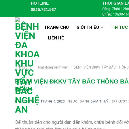
Skip
HOTLINE
THỜI GIAN L
Sáng: 7h00-12h
0825.721.567
to
Chiều: 13h30-16
content
TRANG CHỦ
GIỚI THIỆU
TIN TỨC
LIÊN HỆ
Trang chủ
/
Hoạt động bệnh viện
/
BỆNH VIỆN ĐKKV TÂY BẮC THÔNG 
BỆNH VIỆN ĐKKV TÂY BẮC THÔNG BÁ
BỆNH
ĐĂNG NGÀY
14 THÁNG 4, 2023
|
NGƯỜI ĐĂNG
ĐÀM THUỶ
|
577 LƯỢT
Để thuận tiện cho người dân đến khám, chữa bệnh đối vớ