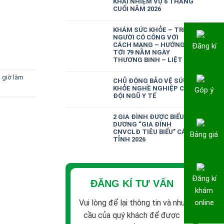
KHAI NHIỆM VỤ 6 THÁNG
CUỐI NĂM 2026
KHÁM SỨC KHỎE – TRI ÂN
NGƯỜI CÓ CÔNG VỚI
CÁCH MẠNG – HƯỚNG
Đăng kí
TỚI 79 NĂM NGÀY
THƯƠNG BINH – LIỆT SĨ
i giờ làm
CHỦ ĐỘNG BẢO VỆ SỨC
KHỎE NGHỀ NGHIỆP CHO
Góp ý
ĐỘI NGŨ Y TẾ
2 GIA ĐÌNH ĐƯỢC BIỂU
DƯƠNG “GIA ĐÌNH
CNVCLĐ TIÊU BIỂU” CẤP
Bảng giá
TỈNH 2026
Đăng kí
ĐĂNG KÍ TƯ VẤN
khám
Vui lòng để lại thông tin và nhu
online
cầu của quý khách để được