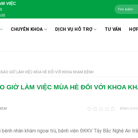
ÀM VIỆC
00
h30
CHUYÊN KHOA
DỊCH VỤ HỖ TRỢ
TƯ VẤN
HỢP
BÁO GIỜ LÀM VIỆC MÙA HÈ ĐỐI VỚI KHOA KHÁM BỆNH
O GIỜ LÀM VIỆC MÙA HÈ ĐỐI VỚI KHOA K
 XEM
BÌNH CHỌ
i bệnh nhân khám ngoại trú, bệnh viện ĐKKV Tây Bắc Nghệ An trâ