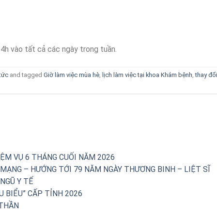
h vào tất cả các ngày trong tuần.
tức
and tagged
Giờ làm việc mùa hè
,
lịch làm việc tại khoa Khám bệnh
,
thay đổ
IỆM VỤ 6 THÁNG CUỐI NĂM 2026
 MẠNG – HƯỚNG TỚI 79 NĂM NGÀY THƯƠNG BINH – LIỆT SĨ
NGŨ Y TẾ
U BIỂU” CẤP TỈNH 2026
 THẦN