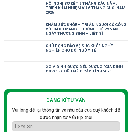
HỘI NGHỊ SƠ KẾT 6 THÁNG ĐẦU NĂM,
TRIỂN KHAI NHIỆM VỤ 6 THÁNG CUỐI NĂM
2026
KHÁM SỨC KHỎE – TRI ÂN NGƯỜI CÓ CÔNG
VỚI CÁCH MẠNG – HƯỚNG TỚI 79 NĂM
NGÀY THƯƠNG BINH – LIỆT SĨ
CHỦ ĐỘNG BẢO VỆ SỨC KHỎE NGHỀ
NGHIỆP CHO ĐỘI NGŨ Y TẾ
2 GIA ĐÌNH ĐƯỢC BIỂU DƯƠNG “GIA ĐÌNH
CNVCLĐ TIÊU BIỂU” CẤP TỈNH 2026
ĐĂNG KÍ TƯ VẤN
Vui lòng để lại thông tin và nhu cầu của quý khách để
được nhận tư vấn kịp thời