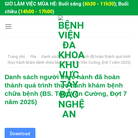
Skip
GIỜ LÀM VIỆC MÙA HÈ: Buổi sáng (
6h30 - 11h30
); Buổi
to
chiều (
14h00 - 17h00
)
content
Trang chủ
/
File
/
Danh sách người thực hành đã hoàn thành quá trình
thực hành khám bệnh chữa bệnh (BS. Trần Văn Cường, Đợt 7 năm 2025)
Danh sách người thực hành đã hoàn
thành quá trình thực hành khám bệnh
chữa bệnh (BS. Trần Văn Cường, Đợt 7
năm 2025)
Download