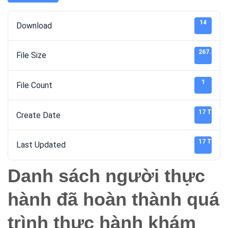
14
Download
267.13 K
File Size
1
File Count
17 Tháng 
Create Date
17 Tháng 
Last Updated
Danh sách người thực
hành đã hoàn thành quá
trình thực hành khám