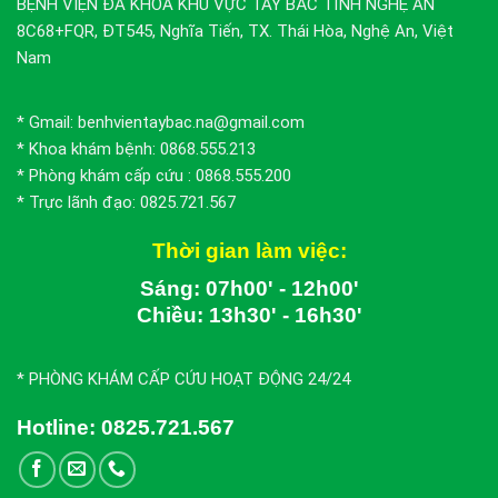
BỆNH VIỆN ĐA KHOA KHU VỰC TÂY BẮC TỈNH NGHỆ AN
8C68+FQR, ĐT545, Nghĩa Tiến, TX. Thái Hòa, Nghệ An, Việt
Nam
* Gmail: benhvientaybac.na@gmail.com
* Khoa khám bệnh: 0868.555.213
* Phòng khám cấp cứu : 0868.555.200
* Trực lãnh đạo: 0825.721.567
Thời gian làm việc:
Sáng: 07h00' - 12h00'
Chiều: 13h30' - 16h30'
* PHÒNG KHÁM CẤP CỨU HOẠT ĐỘNG 24/24
Hotline:
0825.721.567