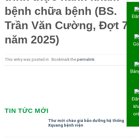
bệnh chữa bệnh (BS.
Đăn
Trần Văn Cường, Đợt 7
năm 2025)
Gó
This entry was posted in . Bookmark the
permalink
.
Bảng
Đăn
kh
TIN TỨC MỚI
onl
Thư mời chào giá bảo dưỡng hệ thống
Xquang bệnh viện