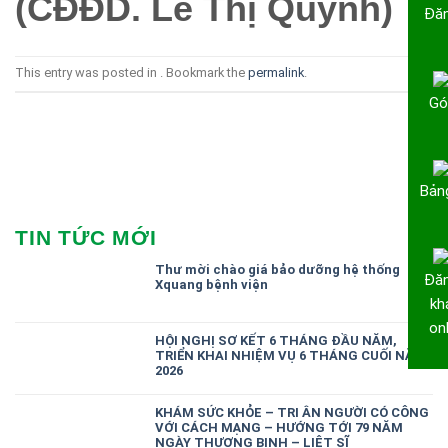
(CĐĐD. Lê Thị Quỳnh)
Đăn
This entry was posted in . Bookmark the
permalink
.
Gó
Bảng
TIN TỨC MỚI
Thư mời chào giá bảo dưỡng hệ thống
Đăn
Xquang bệnh viện
kh
onl
HỘI NGHỊ SƠ KẾT 6 THÁNG ĐẦU NĂM,
TRIỂN KHAI NHIỆM VỤ 6 THÁNG CUỐI NĂM
2026
KHÁM SỨC KHỎE – TRI ÂN NGƯỜI CÓ CÔNG
VỚI CÁCH MẠNG – HƯỚNG TỚI 79 NĂM
NGÀY THƯƠNG BINH – LIỆT SĨ