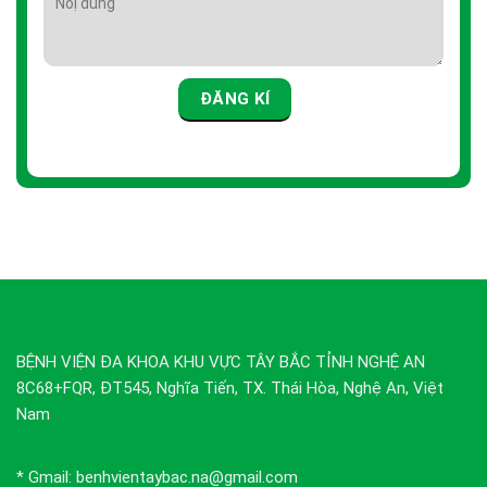
BỆNH VIỆN ĐA KHOA KHU VỰC TÂY BẮC TỈNH NGHỆ AN
8C68+FQR, ĐT545, Nghĩa Tiến, TX. Thái Hòa, Nghệ An, Việt
Nam
* Gmail: benhvientaybac.na@gmail.com