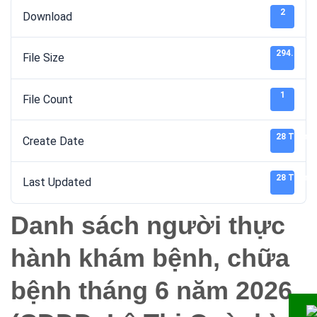
2
Download
294.04 K
File Size
1
File Count
28 Tháng 
Create Date
28 Tháng 
Last Updated
Danh sách người thực
hành khám bệnh, chữa
bệnh tháng 6 năm 2026