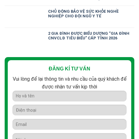
CHỦ ĐỘNG BẢO VỆ SỨC KHỎE NGHỀ
NGHIỆP CHO ĐỘI NGŨ Y TẾ
2 GIA ĐÌNH ĐƯỢC BIỂU DƯƠNG “GIA ĐÌNH
CNVCLĐ TIÊU BIỂU” CẤP TỈNH 2026
ĐĂNG KÍ TƯ VẤN
Vui lòng để lại thông tin và nhu cầu của quý khách để
được nhận tư vấn kịp thời