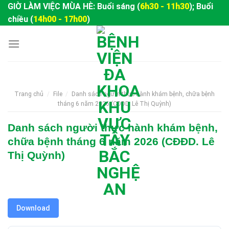
Skip
GIỜ LÀM VIỆC MÙA HÈ: Buổi sáng (
6h30 - 11h30
); Buổi
to
chiều (
14h00 - 17h00
)
content
Trang chủ
/
File
/
Danh sách người thực hành khám bệnh, chữa bệnh
tháng 6 năm 2026 (CĐĐD. Lê Thị Quỳnh)
Danh sách người thực hành khám bệnh,
chữa bệnh tháng 6 năm 2026 (CĐĐD. Lê
Thị Quỳnh)
Download