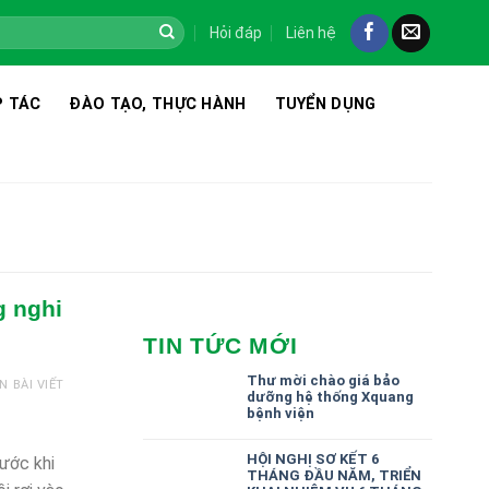
Hỏi đáp
Liên hệ
 TÁC
ĐÀO TẠO, THỰC HÀNH
TUYỂN DỤNG
 nghi
TIN TỨC MỚI
Thư mời chào giá bảo
N BÀI VIẾT
dưỡng hệ thống Xquang
bệnh viện
HỘI NGHỊ SƠ KẾT 6
rước khi
THÁNG ĐẦU NĂM, TRIỂN