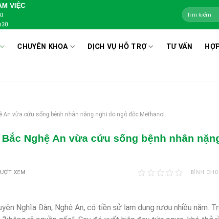
ÀM VIỆC
00
h30
CHUYÊN KHOA
DỊCH VỤ HỖ TRỢ
TƯ VẤN
HỢP
An vừa cứu sống bệnh nhân nặng nghi do ngộ độc Methanol.
Bắc Nghệ An vừa cứu sống bệnh nhân nặng
LƯỢT XEM
BÌNH CHỌ
Huyện Nghĩa Đàn, Nghệ An, có tiền sử lạm dụng rượu nhiều năm. T