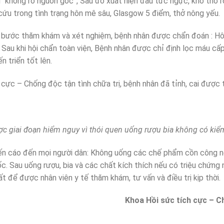
 “không rõ nguồn gốc”, Sau đó xuất hiện đau tức ngực, khó thở rồ
cứu trong tình trạng hôn mê sâu, Glasgow 5 điểm, thở nông yếu.
 bước thăm khám và xét nghiệm, bệnh nhân được chẩn đoán : Hô
Sau khi hội chẩn toàn viện, Bệnh nhân được chỉ định lọc máu cấ
n triển tốt lên.
h cực – Chống độc tận tình chữa trị, bệnh nhân đã tỉnh, cai được 
 giai đoạn hiểm nguy vì thói quen uống rượu bia không có kiểm
yến cáo đến mọi người dân: Không uống các chế phẩm cồn công n
. Sau uống rượu, bia và các chất kích thích nếu có triệu chứng 
t để được nhân viên y tế thăm khám, tư vấn và điều trị kịp thời.
Khoa Hồi sức tích cực – C