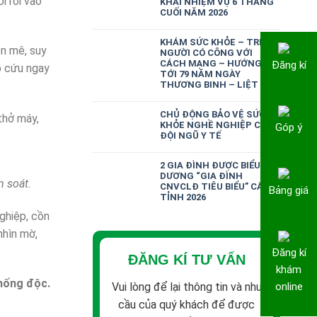
i rơi vào
KHAI NHIỆM VỤ 6 THÁNG
CUỐI NĂM 2026
KHÁM SỨC KHỎE – TRI ÂN
n mê, suy
NGƯỜI CÓ CÔNG VỚI
CÁCH MẠNG – HƯỚNG
Đăng kí
p cứu ngay
TỚI 79 NĂM NGÀY
THƯƠNG BINH – LIỆT SĨ
CHỦ ĐỘNG BẢO VỆ SỨC
thở máy,
KHỎE NGHỀ NGHIỆP CHO
Góp ý
ĐỘI NGŨ Y TẾ
2 GIA ĐÌNH ĐƯỢC BIỂU
DƯƠNG “GIA ĐÌNH
 soát.
CNVCLĐ TIÊU BIỂU” CẤP
Bảng giá
TỈNH 2026
ghiệp, cồn
nhìn mờ,
Đăng kí
ĐĂNG KÍ TƯ VẤN
khám
hống độc.
Vui lòng để lại thông tin và nhu
online
cầu của quý khách để được