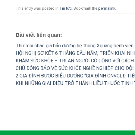
This entry was posted in
Tin tức
. Bookmark the
permalink
.
Bài viết liên quan:
Thư mời chào giá bảo dưỡng hệ thống Xquang bệnh viện
HỘI NGHỊ SƠ KẾT 6 THÁNG ĐẦU NĂM, TRIỂN KHAI NH
KHÁM SỨC KHỎE – TRI ÂN NGƯỜI CÓ CÔNG VỚI CÁCH
CHỦ ĐỘNG BẢO VỆ SỨC KHỎE NGHỀ NGHIỆP CHO ĐỘI 
2 GIA ĐÌNH ĐƯỢC BIỂU DƯƠNG “GIA ĐÌNH CNVCLĐ TIÊ
KHI NHỮNG GIAI ĐIỆU TRỞ THÀNH LIỀU THUỐC TINH