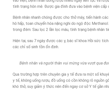
vào viện, bệnh nhân uống rượu nhiều ngày liên tục và rượu
tình trạng hôn mê. Được gia đình đưa vào bệnh viện cấp 
Bệnh nhân nhanh chóng được cho thở máy, tiến hành các
hô hấp, toan chuyển hóa nặng nghi do ngộ độc Methanol. 
trong đêm. Sau lọc 2 lần lọc máu, tình trạng bệnh nhân tiế
Hiện tại, sau 7 ngày được các y, bác sĩ khoa Hồi sức tíc
các chỉ số sinh tồn ổn định.
Bệnh nhân và người thân vui mừng vừa vượt qua được
Qua trường hợp trên chuyên gia y tế đưa ra một số khu
y tế, không uống rượu, đồ uống có cồn không rõ nguồn gốc
khó thở, suy giảm ý thức nên đến ngay cơ sở Y tế gần nhấ