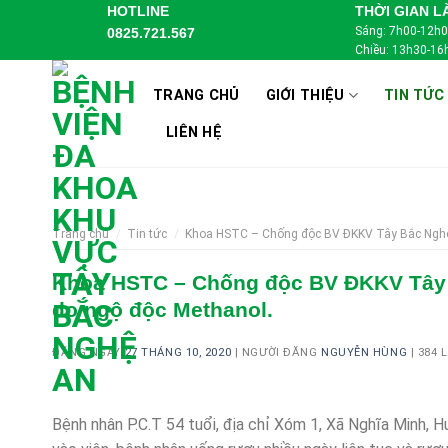
Skip
HOTLINE
THỜI GIAN L
Sáng: 7h00-12h
0825.721.567
to
Chiều: 13h30-16
content
TRANG CHỦ
GIỚI THIỆU
TIN TỨC
LIÊN HỆ
Trang chủ
/
Tin tức
/
Khoa HSTC – Chống độc BV ĐKKV Tây Bắc Nghệ 
Khoa HSTC – Chống độc BV ĐKKV Tây 
do ngộ độc Methanol.
ĐĂNG NGÀY
27 THÁNG 10, 2020
|
NGƯỜI ĐĂNG
NGUYỄN HÙNG
|
384 
Bệnh nhân P.C.T 54 tuổi, địa chỉ Xóm 1, Xã Nghĩa Minh, 