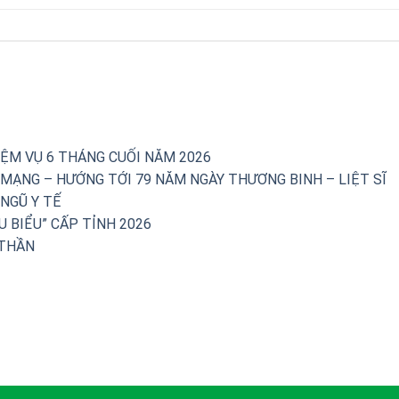
IỆM VỤ 6 THÁNG CUỐI NĂM 2026
 MẠNG – HƯỚNG TỚI 79 NĂM NGÀY THƯƠNG BINH – LIỆT SĨ
NGŨ Y TẾ
U BIỂU” CẤP TỈNH 2026
 THẦN