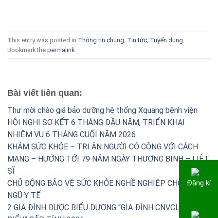
This entry was posted in
Thông tin chung
,
Tin tức
,
Tuyển dụng
.
Bookmark the
permalink
.
Bài viết liên quan:
Thư mời chào giá bảo dưỡng hệ thống Xquang bệnh viện
HỘI NGHỊ SƠ KẾT 6 THÁNG ĐẦU NĂM, TRIỂN KHAI
NHIỆM VỤ 6 THÁNG CUỐI NĂM 2026
KHÁM SỨC KHỎE – TRI ÂN NGƯỜI CÓ CÔNG VỚI CÁCH
MẠNG – HƯỚNG TỚI 79 NĂM NGÀY THƯƠNG BINH – LIỆT
SĨ
Đăng kí
CHỦ ĐỘNG BẢO VỆ SỨC KHỎE NGHỀ NGHIỆP CHO ĐỘI
NGŨ Y TẾ
2 GIA ĐÌNH ĐƯỢC BIỂU DƯƠNG “GIA ĐÌNH CNVCLĐ TIÊU