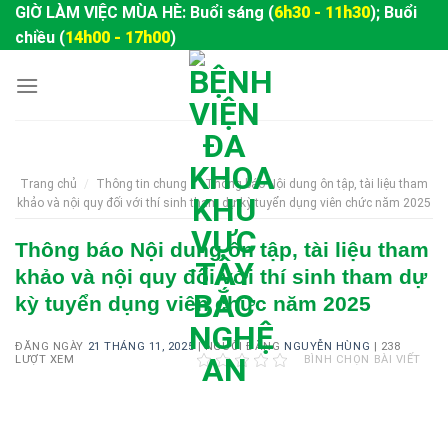
Skip
GIỜ LÀM VIỆC MÙA HÈ: Buổi sáng (
6h30 - 11h30
); Buổi
to
chiều (
14h00 - 17h00
)
content
Trang chủ
/
Thông tin chung
/
Thông báo Nội dung ôn tập, tài liệu tham
khảo và nội quy đối với thí sinh tham dự kỳ tuyển dụng viên chức năm 2025
Thông báo Nội dung ôn tập, tài liệu tham
khảo và nội quy đối với thí sinh tham dự
kỳ tuyển dụng viên chức năm 2025
ĐĂNG NGÀY
21 THÁNG 11, 2025
|
NGƯỜI ĐĂNG
NGUYỄN HÙNG
|
238
LƯỢT XEM
BÌNH CHỌN BÀI VIẾT