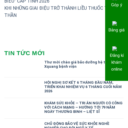
BIỂU” CẤP TỈNH 2026
Góp ý
KHI NHỮNG GIAI ĐIỆU TRỞ THÀNH LIỀU THUỐC TINH
THẦN
Bảng giá
TIN TỨC MỚI
Đăng kí
khám
Thư mời chào giá bảo dưỡng hệ thống
Xquang bệnh viện
online
HỘI NGHỊ SƠ KẾT 6 THÁNG ĐẦU NĂM,
TRIỂN KHAI NHIỆM VỤ 6 THÁNG CUỐI NĂM
2026
KHÁM SỨC KHỎE – TRI ÂN NGƯỜI CÓ CÔNG
VỚI CÁCH MẠNG – HƯỚNG TỚI 79 NĂM
NGÀY THƯƠNG BINH – LIỆT SĨ
CHỦ ĐỘNG BẢO VỆ SỨC KHỎE NGHỀ
NGHIỆP CHO ĐỘI NGŨ Y TẾ