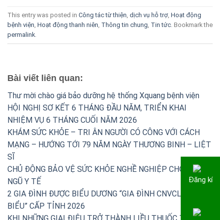
This entry was posted in
Công tác từ thiện
,
dịch vụ hỗ trợ
,
Hoạt động
bệnh viện
,
Hoạt động thanh niên
,
Thông tin chung
,
Tin tức
. Bookmark the
permalink
.
Bài viết liên quan:
Thư mời chào giá bảo dưỡng hệ thống Xquang bệnh viện
HỘI NGHỊ SƠ KẾT 6 THÁNG ĐẦU NĂM, TRIỂN KHAI
NHIỆM VỤ 6 THÁNG CUỐI NĂM 2026
KHÁM SỨC KHỎE – TRI ÂN NGƯỜI CÓ CÔNG VỚI CÁCH
MẠNG – HƯỚNG TỚI 79 NĂM NGÀY THƯƠNG BINH – LIỆT
SĨ
CHỦ ĐỘNG BẢO VỆ SỨC KHỎE NGHỀ NGHIỆP CHO ĐỘI
Đăng kí
NGŨ Y TẾ
2 GIA ĐÌNH ĐƯỢC BIỂU DƯƠNG “GIA ĐÌNH CNVCLĐ TIÊU
BIỂU” CẤP TỈNH 2026
KHI NHỮNG GIAI ĐIỆU TRỞ THÀNH LIỀU THUỐC TINH