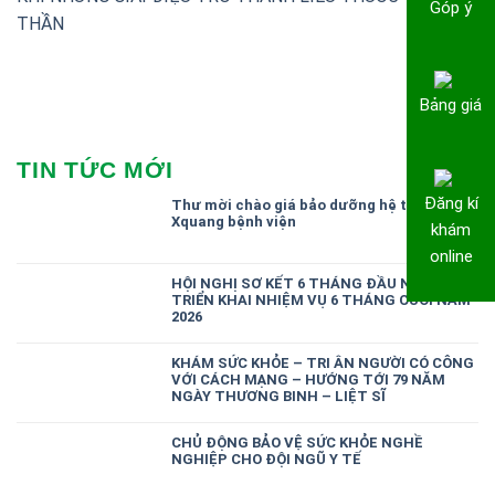
Góp ý
THẦN
Bảng giá
TIN TỨC MỚI
Đăng kí
Thư mời chào giá bảo dưỡng hệ thống
Xquang bệnh viện
khám
online
HỘI NGHỊ SƠ KẾT 6 THÁNG ĐẦU NĂM,
TRIỂN KHAI NHIỆM VỤ 6 THÁNG CUỐI NĂM
2026
KHÁM SỨC KHỎE – TRI ÂN NGƯỜI CÓ CÔNG
VỚI CÁCH MẠNG – HƯỚNG TỚI 79 NĂM
NGÀY THƯƠNG BINH – LIỆT SĨ
CHỦ ĐỘNG BẢO VỆ SỨC KHỎE NGHỀ
NGHIỆP CHO ĐỘI NGŨ Y TẾ