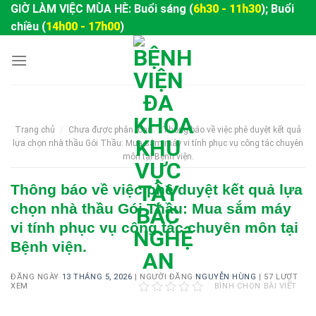
Skip
GIỜ LÀM VIỆC MÙA HÈ: Buổi sáng (
6h30 - 11h30
); Buổi
to
chiều (
14h00 - 17h00
)
content
Trang chủ
/
Chưa được phân loại
/
Thông báo về việc phê duyệt kết quả
lựa chọn nhà thầu Gói Thầu: Mua sắm máy vi tính phục vụ công tác chuyên
môn tại Bệnh viện.
Thông báo về việc phê duyệt kết quả lựa
chọn nhà thầu Gói Thầu: Mua sắm máy
vi tính phục vụ công tác chuyên môn tại
Bệnh viện.
ĐĂNG NGÀY
13 THÁNG 5, 2026
|
NGƯỜI ĐĂNG
NGUYỄN HÙNG
|
57 LƯỢT
XEM
BÌNH CHỌN BÀI VIẾT