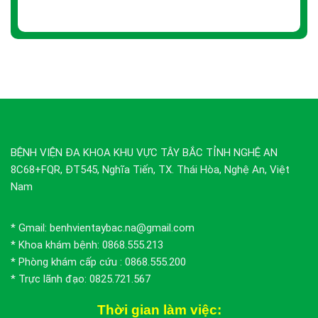
BỆNH VIỆN ĐA KHOA KHU VỰC TÂY BẮC TỈNH NGHỆ AN
8C68+FQR, ĐT545, Nghĩa Tiến, TX. Thái Hòa, Nghệ An, Việt
Nam
* Gmail: benhvientaybac.na@gmail.com
* Khoa khám bệnh: 0868.555.213
* Phòng khám cấp cứu : 0868.555.200
* Trực lãnh đạo: 0825.721.567
Thời gian làm việc: