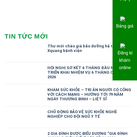
Bảng giá
TIN TỨC MỚI
Thư mời chào giá bảo dưỡng hệ thống
Xquang bệnh viện
Đăng kí
khám
online
HỘI NGHỊ SƠ KẾT 6 THÁNG ĐẦU NĂM,
TRIỂN KHAI NHIỆM VỤ 6 THÁNG CUỐI NĂM
2026
KHÁM SỨC KHỎE – TRI ÂN NGƯỜI CÓ CÔNG
VỚI CÁCH MẠNG – HƯỚNG TỚI 79 NĂM
NGÀY THƯƠNG BINH – LIỆT SĨ
CHỦ ĐỘNG BẢO VỆ SỨC KHỎE NGHỀ
NGHIỆP CHO ĐỘI NGŨ Y TẾ
2 GIA ĐÌNH ĐƯỢC BIỂU DƯƠNG “GIA ĐÌNH