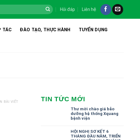
Hỏi đáp
Liên hệ
 TÁC
ĐÀO TẠO, THỰC HÀNH
TUYỂN DỤNG
TIN TỨC MỚI
N BÀI VIẾT
Thư mời chào giá bảo
dưỡng hệ thống Xquang
bệnh viện
HỘI NGHỊ SƠ KẾT 6
THÁNG ĐẦU NĂM, TRIỂN