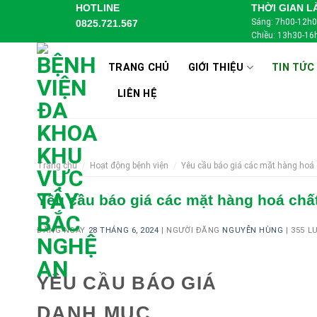
Skip
HOTLINE
THỜI GIAN L
Sáng: 7h00-12h
0825.721.567
to
Chiều: 13h30-16
content
TRANG CHỦ
GIỚI THIỆU
TIN TỨC
LIÊN HỆ
Trang chủ
/
Hoạt động bệnh viện
/
Yêu cầu báo giá các mặt hàng hoá 
Yêu cầu báo giá các mặt hàng hoá chất
ĐĂNG NGÀY
28 THÁNG 6, 2024
|
NGƯỜI ĐĂNG
NGUYỄN HÙNG
|
355 L
YÊU CẦU BÁO GIÁ
DANH MỤC