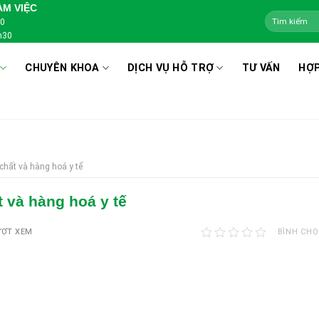
ÀM VIỆC
00
h30
CHUYÊN KHOA
DỊCH VỤ HỖ TRỢ
TƯ VẤN
HỢP
chất và hàng hoá y tế
 và hàng hoá y tế
ƯỢT XEM
BÌNH CHỌ