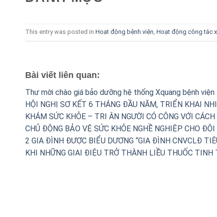
This entry was posted in
Hoạt động bệnh viện
,
Hoạt động công tác x
Bài viết liên quan:
Thư mời chào giá bảo dưỡng hệ thống Xquang bệnh viện
HỘI NGHỊ SƠ KẾT 6 THÁNG ĐẦU NĂM, TRIỂN KHAI NH
KHÁM SỨC KHỎE – TRI ÂN NGƯỜI CÓ CÔNG VỚI CÁCH
CHỦ ĐỘNG BẢO VỆ SỨC KHỎE NGHỀ NGHIỆP CHO ĐỘI 
2 GIA ĐÌNH ĐƯỢC BIỂU DƯƠNG “GIA ĐÌNH CNVCLĐ TIÊ
KHI NHỮNG GIAI ĐIỆU TRỞ THÀNH LIỀU THUỐC TINH