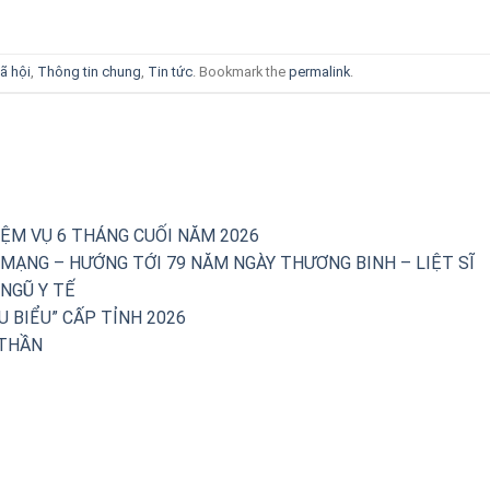
ã hội
,
Thông tin chung
,
Tin tức
. Bookmark the
permalink
.
IỆM VỤ 6 THÁNG CUỐI NĂM 2026
 MẠNG – HƯỚNG TỚI 79 NĂM NGÀY THƯƠNG BINH – LIỆT SĨ
NGŨ Y TẾ
U BIỂU” CẤP TỈNH 2026
 THẦN