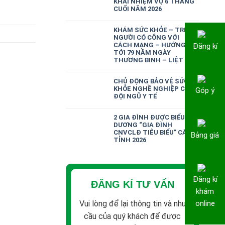
KHAI NHIỆM VỤ 6 THÁNG
CUỐI NĂM 2026
KHÁM SỨC KHỎE – TRI ÂN
NGƯỜI CÓ CÔNG VỚI
CÁCH MẠNG – HƯỚNG
Đăng kí
TỚI 79 NĂM NGÀY
THƯƠNG BINH – LIỆT SĨ
CHỦ ĐỘNG BẢO VỆ SỨC
KHỎE NGHỀ NGHIỆP CHO
Góp ý
ĐỘI NGŨ Y TẾ
2 GIA ĐÌNH ĐƯỢC BIỂU
DƯƠNG “GIA ĐÌNH
CNVCLĐ TIÊU BIỂU” CẤP
Bảng giá
TỈNH 2026
Đăng kí
ĐĂNG KÍ TƯ VẤN
khám
Vui lòng để lại thông tin và nhu
online
cầu của quý khách để được