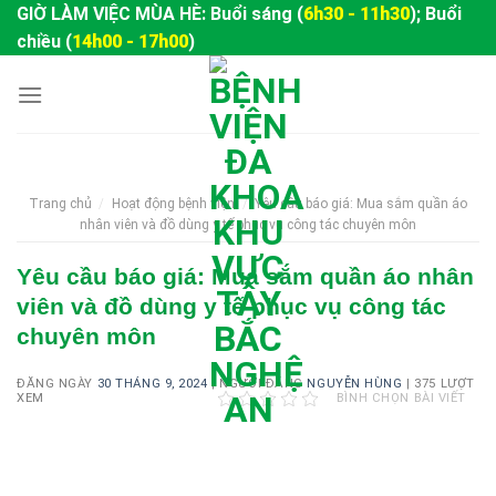
Skip
GIỜ LÀM VIỆC MÙA HÈ: Buổi sáng (
6h30 - 11h30
); Buổi
to
chiều (
14h00 - 17h00
)
content
Trang chủ
/
Hoạt động bệnh viện
/
Yêu cầu báo giá: Mua sắm quần áo
nhân viên và đồ dùng y tế phục vụ công tác chuyên môn
Yêu cầu báo giá: Mua sắm quần áo nhân
viên và đồ dùng y tế phục vụ công tác
chuyên môn
ĐĂNG NGÀY
30 THÁNG 9, 2024
|
NGƯỜI ĐĂNG
NGUYỄN HÙNG
|
375 LƯỢT
XEM
BÌNH CHỌN BÀI VIẾT