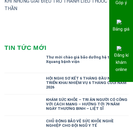
KHI NHỮNG GIAI ĐIỆU TRỞ THÀNH LIỀU THUỐC TINH
Góp ý
THẦN
Bảng giá
TIN TỨC MỚI
Đăng kí
Thư mời chào giá bảo dưỡng hệ thống
Xquang bệnh viện
khám
online
HỘI NGHỊ SƠ KẾT 6 THÁNG ĐẦU NĂM,
TRIỂN KHAI NHIỆM VỤ 6 THÁNG CUỐI NĂM
2026
KHÁM SỨC KHỎE – TRI ÂN NGƯỜI CÓ CÔNG
VỚI CÁCH MẠNG – HƯỚNG TỚI 79 NĂM
NGÀY THƯƠNG BINH – LIỆT SĨ
CHỦ ĐỘNG BẢO VỆ SỨC KHỎE NGHỀ
NGHIỆP CHO ĐỘI NGŨ Y TẾ