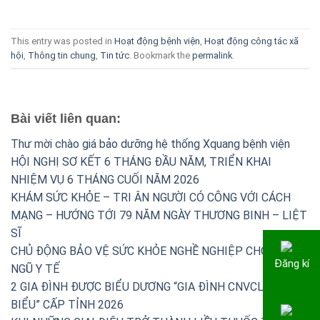
This entry was posted in
Hoạt động bệnh viện
,
Hoạt động công tác xã
hội
,
Thông tin chung
,
Tin tức
. Bookmark the
permalink
.
Bài viết liên quan:
Thư mời chào giá bảo dưỡng hệ thống Xquang bệnh viện
HỘI NGHỊ SƠ KẾT 6 THÁNG ĐẦU NĂM, TRIỂN KHAI
NHIỆM VỤ 6 THÁNG CUỐI NĂM 2026
KHÁM SỨC KHỎE – TRI ÂN NGƯỜI CÓ CÔNG VỚI CÁCH
MẠNG – HƯỚNG TỚI 79 NĂM NGÀY THƯƠNG BINH – LIỆT
SĨ
CHỦ ĐỘNG BẢO VỆ SỨC KHỎE NGHỀ NGHIỆP CHO ĐỘI
Đăng kí
NGŨ Y TẾ
2 GIA ĐÌNH ĐƯỢC BIỂU DƯƠNG “GIA ĐÌNH CNVCLĐ TIÊU
BIỂU” CẤP TỈNH 2026