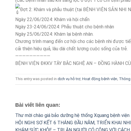
(Các bệnh nhân sau khi sàng lọc ở đợt 1 có chỉ định ph
Đợt 2: Khám và phẫu thuật (tại BỆNH VIỆN SẢN NHI 
Ngày 22/06/2024: Khám và hội chẩn
Ngày 23-24/06/2024: Phẫu thuật cho bệnh nhân
Ngày 25/06/2024: Khám lại bệnh nhân.
Chương trình mang đến cơ hội cho các bệnh nhi được tiế
cải thiện hiệu quả, lâu dài chất lượng cuộc sống của trẻ.
——————————
BỆNH VIỆN ĐKKV TÂY BẮC NGHỆ AN – ĐỒNG HÀNH C
This entry was posted in
dịch vụ hỗ trợ
,
Hoạt động bệnh viện
,
Thông 
Bài viết liên quan:
Thư mời chào giá bảo dưỡng hệ thống Xquang bệnh viện
HỘI NGHỊ SƠ KẾT 6 THÁNG ĐẦU NĂM, TRIỂN KHAI NH
KHÁM SỨC KHỎE – TRI ÂN NGƯỜI CÓ CÔNG VỚI CÁCH