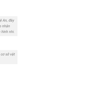
ệ An, đây
ếp nhận
 hình nhi.
 cơ sở vật