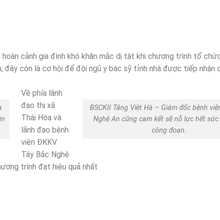
ó hoàn cảnh gia đình khó khăn mắc dị tật khi chương trình tổ chứ
ân; đây còn là cơ hội để đội ngũ y bác sỹ tỉnh nhà được tiếp nhận
Về phía lãnh
đạo thị xã
a
BSCKII Tăng Việt Hà – Giám đốc bệnh việ
Thái Hòa và
ện
Nghệ An cũng cam kết sẽ nỗ lực hết sức
lãnh đạo bệnh
công đoạn.
viện ĐKKV
Tây Bắc Nghệ
hương trình đạt hiệu quả nhất