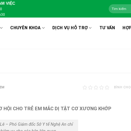
ÀM VIỆC
00
h30
CHUYÊN KHOA
DỊCH VỤ HỖ TRỢ
TƯ VẤN
HỢP
XEM
BÌNH CHỌ
Ơ HỘI CHO TRẺ EM MẮC DỊ TẬT CƠ XƯƠNG KHỚP
Lê – Phó Giám đốc Sở Y tế Nghệ An chỉ