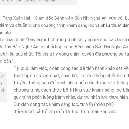
nhiệm vụ cho các bên liên quan
Sản Nhi
vừa có bu
II Tăng Xuân Hải – Giám đốc Bệnh viện
Nghệ An
nhiệm vụ chuẩn
bị cho chương trình khám sàng lọc
và phẫu thuật
dàn
c phải.
tế nhận định: “Đây là một chương trình rất ý nghĩa cho các bệnh
V Tây Bắc Nghệ An sẽ phối hợp cùng Bệnh viện Sản Nhi Nghệ An
h hiệu quả nhất. Tôi cũng hy vọng chính quyền địa phương sở tạ
n dân.”
Tại buổi làm việc, đoàn công tác đã tiến hành khảo sát về
thiết bị, cơ sở vật chất, nhân lực. Từ đó thống nhất hình 
hệ
truyền, thông báo để bệnh nhân tiếp cận được các thông 
àn
chương trình; cách thức bố trí khu vực khám, sàng lọc bệ
 về
quy trình phân luồng bệnh nhân, dự trù nhân lực thực hiện
Dự kiến công tác khám sàng lọc, tư vấn (miễn phí)
đối với tất cả trẻ em đến 16 tuổi trên toàn khu vực