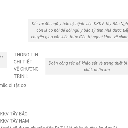
Đối với đội ngũ y bác sỹ bệnh viện ĐKKV Tây Bắc Ngh
còn là cơ hội để đội ngũ y bác sỹ tỉnh nhà được ti
chuyển giao các kiến thức điều trị ngoại khoa về chỉnh
THÔNG TIN
ện
CHI TIẾT
Đoàn công tác đã khảo sát về trang thiết bị,
VỀ CHƯƠNG
chất, nhân lực
TRÌNH:
mắc dị tật cơ
VĐKKV TÂY BẮC
VĐKKV TÂY NAM