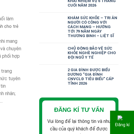
KHAI NHIỆM VỤ 6 THÁNG
CUỐI NĂM 2026
KHÁM SỨC KHỎE – TRI ÂN
ổi làm
NGƯỜI CÓ CÔNG VỚI
h cho trẻ
CÁCH MẠNG – HƯỚNG
TỚI 79 NĂM NGÀY
THƯƠNG BINH – LIỆT SĨ
 nhi mang
 và chuyên
CHỦ ĐỘNG BẢO VỆ SỨC
KHỎE NGHỀ NGHIỆP CHO
i phối hợp
ĐỘI NGŨ Y TẾ
2 GIA ĐÌNH ĐƯỢC BIỂU
 trang
DƯƠNG “GIA ĐÌNH
thức tuyên
CNVCLĐ TIÊU BIỂU” CẤP
TỈNH 2026
tin
nh nhân;
….
ĐĂNG KÍ TƯ VẤN
Vui lòng để lại thông tin và nhu
Đăng kí
cầu của quý khách để được