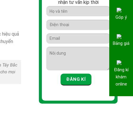
nhận tư vấn kịp thời
Góp ý
c hiệu quả
 chuyển
Bảng giá
n Tây Bắc
Đăng kí
 cho mọi
khám
online