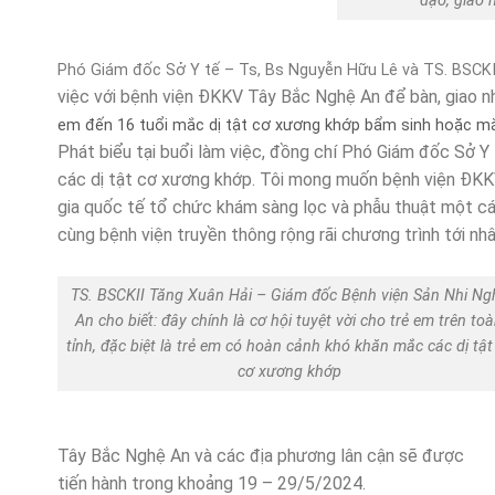
đạo, giao 
Phó Giám đốc Sở Y tế – Ts, Bs Nguyễn Hữu Lê và TS. BSCK
việc với bệnh viện ĐKKV Tây Bắc Nghệ An để bàn, giao 
em đến 16 tuổi mắc dị tật
cơ xương khớp
bẩm sinh hoặc mắ
Phát biểu tại buổi làm việc, đồng chí Phó Giám đốc Sở Y 
các dị tật cơ xương khớp. Tôi mong muốn bệnh viện ĐKK
gia quốc tế tổ chức khám sàng lọc và phẫu thuật một các
cùng bệnh viện truyền thông rộng rãi chương trình tới nhâ
TS. BSCKII Tăng Xuân Hải – Giám đốc Bệnh viện Sản Nhi Ng
An cho biết: đây chính là cơ hội tuyệt vời cho trẻ em trên to
tỉnh, đặc biệt là trẻ em có hoàn cảnh khó khăn mắc các dị tật
cơ xương khớp
Tây Bắc Nghệ An và các địa phương lân cận sẽ được
tiến hành trong khoảng 19 – 29/5/2024.