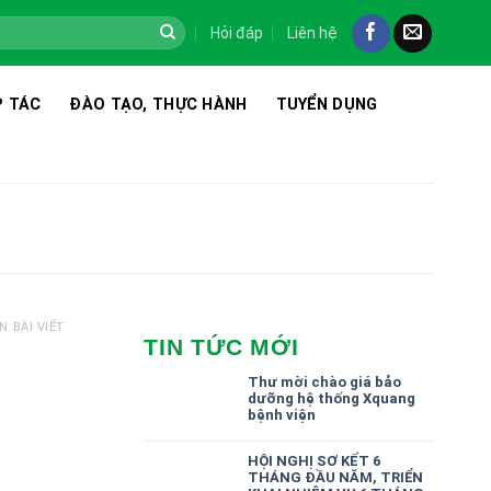
Hỏi đáp
Liên hệ
 TÁC
ĐÀO TẠO, THỰC HÀNH
TUYỂN DỤNG
N BÀI VIẾT
TIN TỨC MỚI
Thư mời chào giá bảo
dưỡng hệ thống Xquang
bệnh viện
HỘI NGHỊ SƠ KẾT 6
THÁNG ĐẦU NĂM, TRIỂN