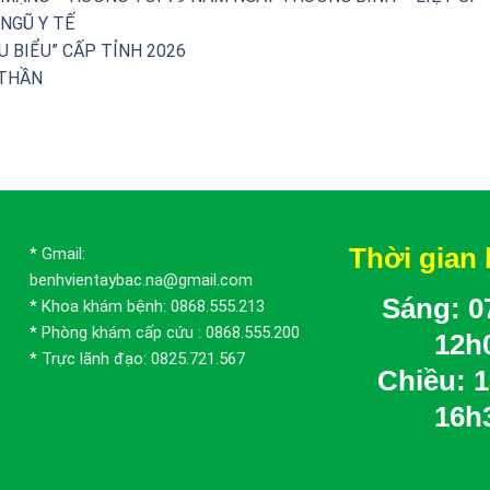
NGŨ Y TẾ
U BIỂU” CẤP TỈNH 2026
 THẦN
Thời gian 
* Gmail:
benhvientaybac.na@gmail.com
Sáng: 07
* Khoa khám bệnh: 0868.555.213
* Phòng khám cấp cứu : 0868.555.200
12h
* Trực lãnh đạo: 0825.721.567
Chiều: 1
16h