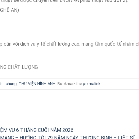
ẫu thuật sẽ được chuyển đến BVSNNA phẫu thuật vào đợt 2).
NGHỆ AN)
p cận với dịch vụ y tế chất lượng cao, mang tầm quốc tế nhằm 
ÙNG CHẤT LƯỢNG
tin chung
,
THƯ VIỆN HÌNH ẢNH
. Bookmark the
permalink
.
IỆM VỤ 6 THÁNG CUỐI NĂM 2026
 MẠNG – HƯỚNG TỚI 79 NĂM NGÀY THƯƠNG BINH – LIỆT SĨ