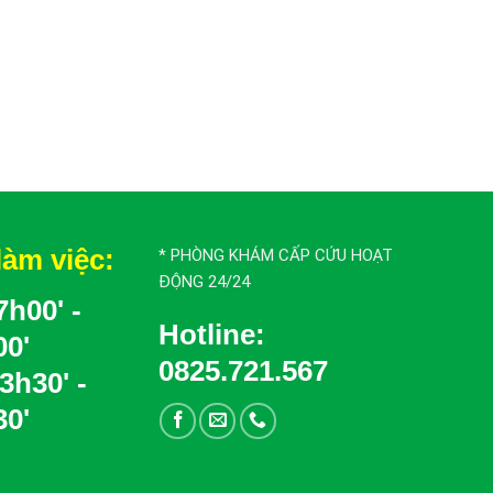
làm việc:
* PHÒNG KHÁM CẤP CỨU HOẠT
ĐỘNG 24/24
h00' -
Hotline:
00'
0825.721.567
3h30' -
30'