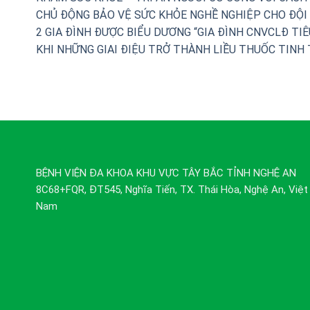
CHỦ ĐỘNG BẢO VỆ SỨC KHỎE NGHỀ NGHIỆP CHO ĐỘI 
2 GIA ĐÌNH ĐƯỢC BIỂU DƯƠNG “GIA ĐÌNH CNVCLĐ TIÊ
KHI NHỮNG GIAI ĐIỆU TRỞ THÀNH LIỀU THUỐC TINH
BỆNH VIỆN ĐA KHOA KHU VỰC TÂY BẮC TỈNH NGHỆ AN
8C68+FQR, ĐT545, Nghĩa Tiến, TX. Thái Hòa, Nghệ An, Việt
Nam