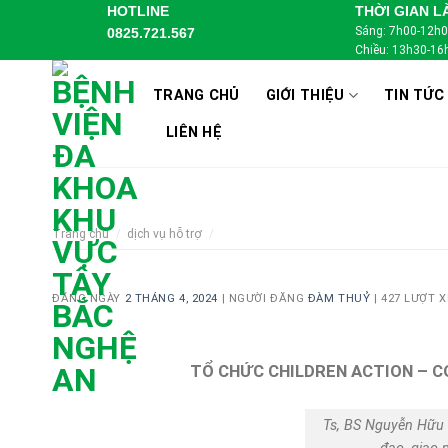
Skip
HOTLINE
THỜI GIAN L
Sáng: 7h00-12h
0825.721.567
to
Chiều: 13h30-16
content
TRANG CHỦ
GIỚI THIỆU
TIN TỨC
LIÊN HỆ
Trang chủ
/
dịch vụ hỗ trợ
/
ĐĂNG NGÀY
2 THÁNG 4, 2024
|
NGƯỜI ĐĂNG
ĐÀM THUỶ
|
427 LƯỢT 
TỔ CHỨC CHILDREN ACTION – C
Ts, BS Nguyễn Hữu 