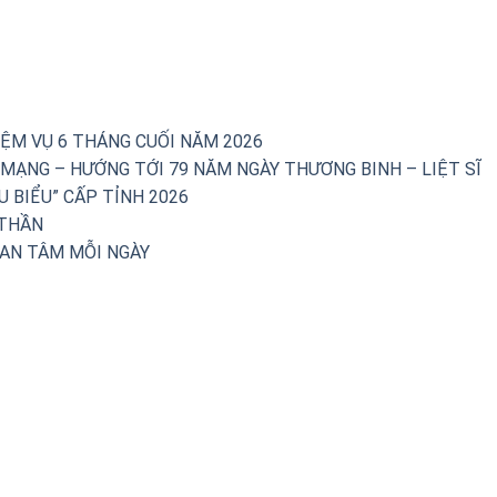
IỆM VỤ 6 THÁNG CUỐI NĂM 2026
 MẠNG – HƯỚNG TỚI 79 NĂM NGÀY THƯƠNG BINH – LIỆT SĨ
U BIỂU” CẤP TỈNH 2026
 THẦN
 AN TÂM MỖI NGÀY