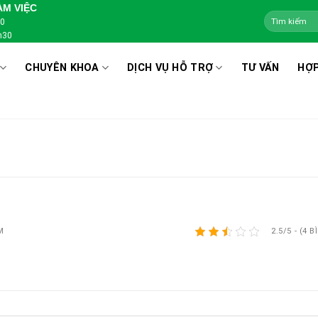
ÀM VIỆC
00
h30
CHUYÊN KHOA
DỊCH VỤ HỖ TRỢ
TƯ VẤN
HỢP
M
2.5/5 - (4 