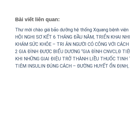
Bài viết liên quan:
Thư mời chào giá bảo dưỡng hệ thống Xquang bệnh viện
HỘI NGHỊ SƠ KẾT 6 THÁNG ĐẦU NĂM, TRIỂN KHAI NH
KHÁM SỨC KHỎE – TRI ÂN NGƯỜI CÓ CÔNG VỚI CÁCH
2 GIA ĐÌNH ĐƯỢC BIỂU DƯƠNG “GIA ĐÌNH CNVCLĐ TIÊ
KHI NHỮNG GIAI ĐIỆU TRỞ THÀNH LIỀU THUỐC TINH
TIÊM INSULIN ĐÚNG CÁCH – ĐƯỜNG HUYẾT ỔN ĐỊNH,