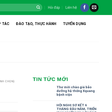
Hỏi đáp
Liên hệ
 TÁC
ĐÀO TẠO, THỰC HÀNH
TUYỂN DỤNG
TIN TỨC MỚI
BÌNH CHỌN)
Thư mời chào giá bảo
dưỡng hệ thống Xquang
bệnh viện
HỘI NGHỊ SƠ KẾT 6
THÁNG ĐẦU NĂM, TRIỂN