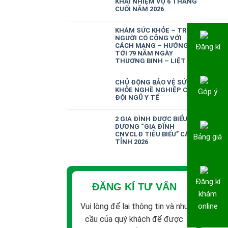
KHAI NHIỆM VỤ 6 THÁNG
CUỐI NĂM 2026
KHÁM SỨC KHỎE – TRI ÂN
NGƯỜI CÓ CÔNG VỚI
CÁCH MẠNG – HƯỚNG
Đăng kí
TỚI 79 NĂM NGÀY
THƯƠNG BINH – LIỆT SĨ
CHỦ ĐỘNG BẢO VỆ SỨC
KHỎE NGHỀ NGHIỆP CHO
Góp ý
ĐỘI NGŨ Y TẾ
2 GIA ĐÌNH ĐƯỢC BIỂU
DƯƠNG “GIA ĐÌNH
CNVCLĐ TIÊU BIỂU” CẤP
Bảng giá
TỈNH 2026
Đăng kí
ĐĂNG KÍ TƯ VẤN
khám
Vui lòng để lại thông tin và nhu
online
cầu của quý khách để được