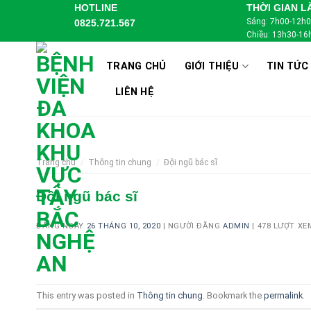
Skip
HOTLINE
THỜI GIAN L
Sáng: 7h00-12h
0825.721.567
to
Chiều: 13h30-16
content
TRANG CHỦ
GIỚI THIỆU
TIN TỨC
LIÊN HỆ
Trang chủ
/
Thông tin chung
/
Đội ngũ bác sĩ
Đội ngũ bác sĩ
ĐĂNG NGÀY
26 THÁNG 10, 2020
|
NGƯỜI ĐĂNG
ADMIN
|
478 LƯỢT XE
This entry was posted in
Thông tin chung
. Bookmark the
permalink
.