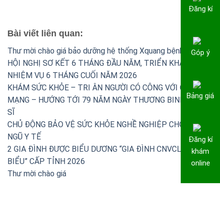
Đăng kí
Bài viết liên quan:
Thư mời chào giá bảo dưỡng hệ thống Xquang bệnh viện
Góp ý
HỘI NGHỊ SƠ KẾT 6 THÁNG ĐẦU NĂM, TRIỂN KHAI
NHIỆM VỤ 6 THÁNG CUỐI NĂM 2026
KHÁM SỨC KHỎE – TRI ÂN NGƯỜI CÓ CÔNG VỚI CÁCH
Bảng giá
MẠNG – HƯỚNG TỚI 79 NĂM NGÀY THƯƠNG BINH – LIỆT
SĨ
CHỦ ĐỘNG BẢO VỆ SỨC KHỎE NGHỀ NGHIỆP CHO ĐỘI
NGŨ Y TẾ
Đăng kí
2 GIA ĐÌNH ĐƯỢC BIỂU DƯƠNG “GIA ĐÌNH CNVCLĐ TIÊU
khám
BIỂU” CẤP TỈNH 2026
online
Thư mời chào giá