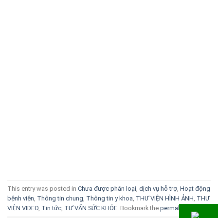
This entry was posted in
Chưa được phân loại
,
dịch vụ hỗ trợ
,
Hoạt động
bệnh viện
,
Thông tin chung
,
Thông tin y khoa
,
THƯ VIỆN HÌNH ẢNH
,
THƯ
VIỆN VIDEO
,
Tin tức
,
TƯ VẤN SỨC KHỎE
. Bookmark the
permalink
.