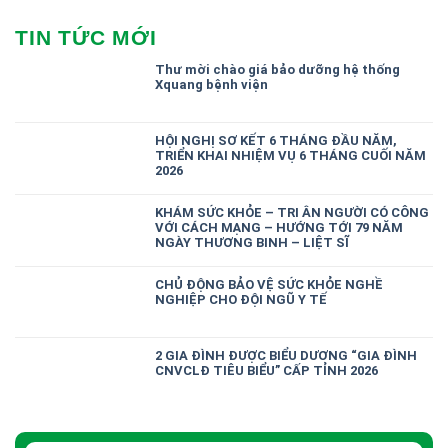
TIN TỨC MỚI
Thư mời chào giá bảo dưỡng hệ thống
Xquang bệnh viện
HỘI NGHỊ SƠ KẾT 6 THÁNG ĐẦU NĂM,
TRIỂN KHAI NHIỆM VỤ 6 THÁNG CUỐI NĂM
2026
KHÁM SỨC KHỎE – TRI ÂN NGƯỜI CÓ CÔNG
VỚI CÁCH MẠNG – HƯỚNG TỚI 79 NĂM
NGÀY THƯƠNG BINH – LIỆT SĨ
CHỦ ĐỘNG BẢO VỆ SỨC KHỎE NGHỀ
NGHIỆP CHO ĐỘI NGŨ Y TẾ
2 GIA ĐÌNH ĐƯỢC BIỂU DƯƠNG “GIA ĐÌNH
CNVCLĐ TIÊU BIỂU” CẤP TỈNH 2026