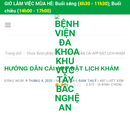
Skip
GIỜ LÀM VIỆC MÙA HÈ: Buổi sáng (
6h30 - 11h30
); Buổi
to
chiều (
14h00 - 17h00
)
content
Trang chủ
/
Chưa được phân loại
/
HƯỚNG DẪN CÀI APP ĐẶT LỊCH KHÁM
HƯỚNG DẪN CÀI APP ĐẶT LỊCH KHÁM
ĐĂNG NGÀY
9 THÁNG 4, 2025
|
NGƯỜI ĐĂNG
ĐÀM THUỶ
|
487 LƯỢT XEM
2.5/5 - (4 BÌNH CHỌN)