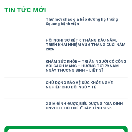
TIN TỨC MỚI
Thư mời chào giá bảo dưỡng hệ thống
Xquang bệnh viện
HỘI NGHỊ SƠ KẾT 6 THÁNG ĐẦU NĂM,
TRIỂN KHAI NHIỆM VỤ 6 THÁNG CUỐI NĂM
2026
KHÁM SỨC KHỎE – TRI ÂN NGƯỜI CÓ CÔNG
VỚI CÁCH MẠNG – HƯỚNG TỚI 79 NĂM
NGÀY THƯƠNG BINH – LIỆT SĨ
CHỦ ĐỘNG BẢO VỆ SỨC KHỎE NGHỀ
NGHIỆP CHO ĐỘI NGŨ Y TẾ
2 GIA ĐÌNH ĐƯỢC BIỂU DƯƠNG “GIA ĐÌNH
CNVCLĐ TIÊU BIỂU” CẤP TỈNH 2026