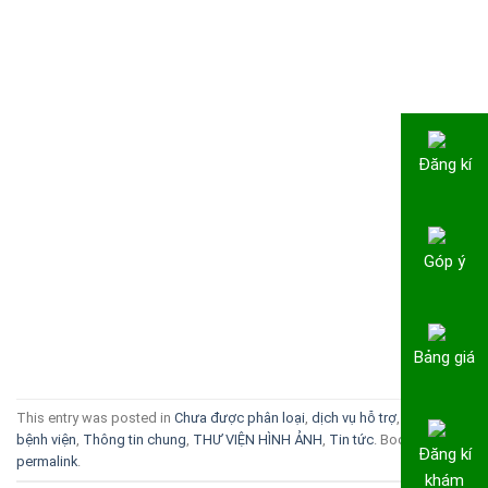
Đăng kí
Góp ý
Bảng giá
This entry was posted in
Chưa được phân loại
,
dịch vụ hỗ trợ
,
Hoạt động
bệnh viện
,
Thông tin chung
,
THƯ VIỆN HÌNH ẢNH
,
Tin tức
. Bookmark the
Đăng kí
permalink
.
khám