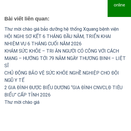
online
Bài viết liên quan:
Thư mời chào giá bảo dưỡng hệ thống Xquang bệnh viện
HỘI NGHỊ SƠ KẾT 6 THÁNG ĐẦU NĂM, TRIỂN KHAI
NHIỆM VỤ 6 THÁNG CUỐI NĂM 2026
KHÁM SỨC KHỎE – TRI ÂN NGƯỜI CÓ CÔNG VỚI CÁCH
MẠNG – HƯỚNG TỚI 79 NĂM NGÀY THƯƠNG BINH – LIỆT
SĨ
CHỦ ĐỘNG BẢO VỆ SỨC KHỎE NGHỀ NGHIỆP CHO ĐỘI
NGŨ Y TẾ
2 GIA ĐÌNH ĐƯỢC BIỂU DƯƠNG “GIA ĐÌNH CNVCLĐ TIÊU
BIỂU” CẤP TỈNH 2026
Thư mời chào giá