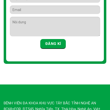
BỆNH VIỆN ĐA KHOA KHU VỰC TÂY BẮC TỈNH NGHỆ AN
8C68+FQR, ĐT545, Nghĩa Tiến, TX. Thái Hòa, Nghệ An, Việt