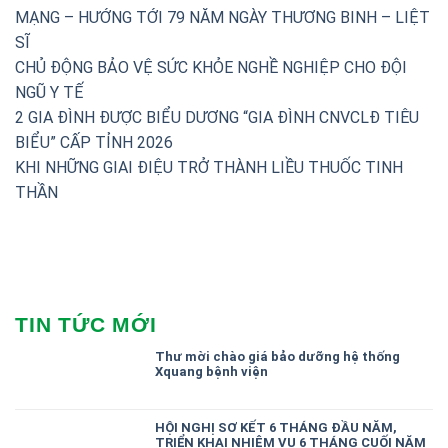
MẠNG – HƯỚNG TỚI 79 NĂM NGÀY THƯƠNG BINH – LIỆT
SĨ
CHỦ ĐỘNG BẢO VỆ SỨC KHỎE NGHỀ NGHIỆP CHO ĐỘI
NGŨ Y TẾ
2 GIA ĐÌNH ĐƯỢC BIỂU DƯƠNG “GIA ĐÌNH CNVCLĐ TIÊU
BIỂU” CẤP TỈNH 2026
KHI NHỮNG GIAI ĐIỆU TRỞ THÀNH LIỀU THUỐC TINH
THẦN
TIN TỨC MỚI
Thư mời chào giá bảo dưỡng hệ thống
Xquang bệnh viện
HỘI NGHỊ SƠ KẾT 6 THÁNG ĐẦU NĂM,
TRIỂN KHAI NHIỆM VỤ 6 THÁNG CUỐI NĂM