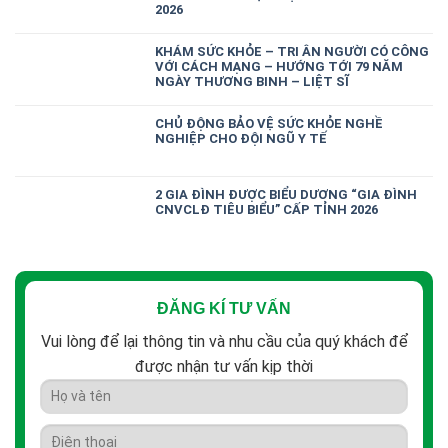
2026
KHÁM SỨC KHỎE – TRI ÂN NGƯỜI CÓ CÔNG
VỚI CÁCH MẠNG – HƯỚNG TỚI 79 NĂM
NGÀY THƯƠNG BINH – LIỆT SĨ
CHỦ ĐỘNG BẢO VỆ SỨC KHỎE NGHỀ
NGHIỆP CHO ĐỘI NGŨ Y TẾ
2 GIA ĐÌNH ĐƯỢC BIỂU DƯƠNG “GIA ĐÌNH
CNVCLĐ TIÊU BIỂU” CẤP TỈNH 2026
ĐĂNG KÍ TƯ VẤN
Vui lòng để lại thông tin và nhu cầu của quý khách để
được nhận tư vấn kịp thời