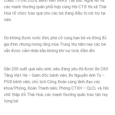
Chiều 17/09/2024, Bệnh viện ĐKKV Tây Bắc Nghệ An và
các mạnh thường quân phối hợp cùng Hội CTĐ thị xã Thái
Hoà tổ chức trao quà cho các bé đang điều trị nội trú tại
viện.
Dù không được rước đèn, phá cỗ cùng bạn bè và đông đủ
gia đình, nhưng mong rằng mùa Trung thu năm nay các bé
vẫn được cảm nhận bầu không khí vui tươi, đầm ấm.
Gần 200 suất quà siêu xinh, siêu đáng yêu đã được Bs CKII
Tăng Việt Hà – Giám đốc bệnh viện, Bs Nguyễn Anh Tú –
PGĐ bệnh viện, chủ tịch Công Đoàn cùng lãnh đạo các
khoa/Phòng, Đoàn Thanh niên, Phòng CTXH – QLCL và Hội
chữ thập đỏ Thái Hoà, các mạnh thường quân trao tận tay
từng bé.