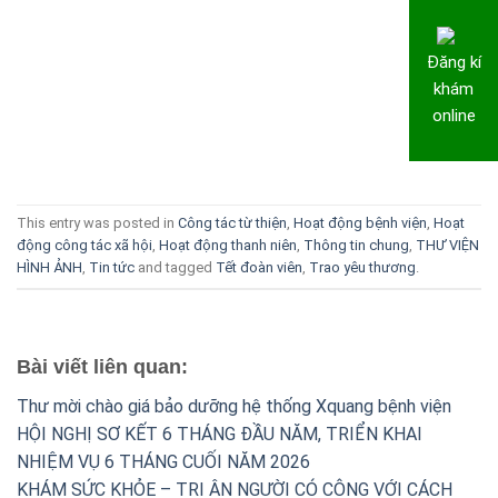
Đăng kí
khám
online
This entry was posted in
Công tác từ thiện
,
Hoạt động bệnh viện
,
Hoạt
động công tác xã hội
,
Hoạt động thanh niên
,
Thông tin chung
,
THƯ VIỆN
HÌNH ẢNH
,
Tin tức
and tagged
Tết đoàn viên
,
Trao yêu thương
.
Bài viết liên quan:
Thư mời chào giá bảo dưỡng hệ thống Xquang bệnh viện
HỘI NGHỊ SƠ KẾT 6 THÁNG ĐẦU NĂM, TRIỂN KHAI
NHIỆM VỤ 6 THÁNG CUỐI NĂM 2026
KHÁM SỨC KHỎE – TRI ÂN NGƯỜI CÓ CÔNG VỚI CÁCH