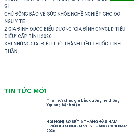
SĨ
CHỦ ĐỘNG BẢO VỆ SỨC KHỎE NGHỀ NGHIỆP CHO ĐỘI
NGŨ Y TẾ
2 GIA ĐÌNH ĐƯỢC BIỂU DƯƠNG “GIA ĐÌNH CNVCLĐ TIÊU
BIỂU” CẤP TỈNH 2026
KHI NHỮNG GIAI ĐIỆU TRỞ THÀNH LIỀU THUỐC TINH
THẦN
TIN TỨC MỚI
Thư mời chào giá bảo dưỡng hệ thống
Xquang bệnh viện
HỘI NGHỊ SƠ KẾT 6 THÁNG ĐẦU NĂM,
TRIỂN KHAI NHIỆM VỤ 6 THÁNG CUỐI NĂM
2026