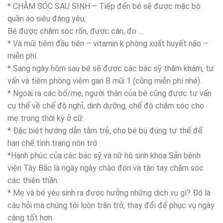
* CHĂM SÓC SAU SINH – Tiếp đến bé sẽ được mặc bộ
quần áo siêu đáng yêu;
Bé được chăm sóc rốn, được cân, đo …
* Và mũi tiêm đầu tiên – vitamin k phòng xuất huyết não –
miễn phí.
* Sang ngày hôm sau bé sẽ được các bác sỹ thăm khám, tư
vấn và tiêm phòng viêm gan B mũi 1 (cũng miễn phí nhé).
* Ngoài ra các bố/mẹ, người thân của bé cũng được tư vấn
cụ thể về chế độ nghỉ, dinh dưỡng, chế độ chăm sóc cho
mẹ trong thời kỳ ở cữ.
* Đặc biệt hướng dẫn tắm trẻ, cho bé bú đúng tư thế để
hạn chế tình trạng nôn trớ
*Hạnh phúc của các bác sỹ và nữ hộ sinh khoa Sản bệnh
viện Tây Bắc là ngày ngày chào đón và tận tay chăm sóc
các thiên thần.
* Mẹ và bé yêu sinh ra được hưởng những dịch vụ gì? Đó là
câu hỏi mà chúng tôi luôn trăn trở, thay đổi để phục vụ ngày
càng tốt hơn.