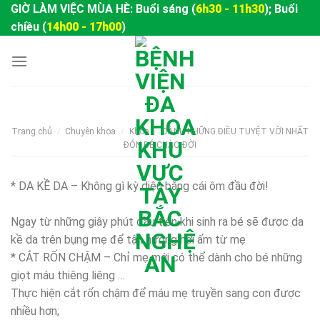
Skip
GIỜ LÀM VIỆC MÙA HÈ: Buổi sáng (
6h30 - 11h30
); Buổi
to
chiều (
14h00 - 17h00
)
content
Trang chủ
/
Chuyên khoa
/
Khoa
/
DÀNH NHỮNG ĐIỀU TUYỆT VỜI NHẤT
ĐÓN BÉ CHÀO ĐỜI
* DA KỀ DA – Không gì kỳ diệu bằng cái ôm đầu đời!
Ngay từ những giây phút đầu tiên khi sinh ra bé sẽ được da
kề da trên bụng mẹ để tận hưởng hơi ấm từ mẹ
* CẮT RỐN CHẬM – Chỉ mẹ mới có thể dành cho bé những
giọt máu thiêng liêng …
Thực hiện cắt rốn chậm để máu mẹ truyền sang con được
nhiều hơn;