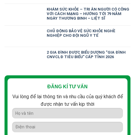
KHÁM SỨC KHỎE – TRI ÂN NGƯỜI CÓ CÔNG
VỚI CÁCH MẠNG – HƯỚNG TỚI 79 NĂM
NGÀY THƯƠNG BINH – LIỆT SĨ
CHỦ ĐỘNG BẢO VỆ SỨC KHỎE NGHỀ
NGHIỆP CHO ĐỘI NGŨ Y TẾ
2 GIA ĐÌNH ĐƯỢC BIỂU DƯƠNG “GIA ĐÌNH
CNVCLĐ TIÊU BIỂU” CẤP TỈNH 2026
ĐĂNG KÍ TƯ VẤN
Vui lòng để lại thông tin và nhu cầu của quý khách để
được nhận tư vấn kịp thời