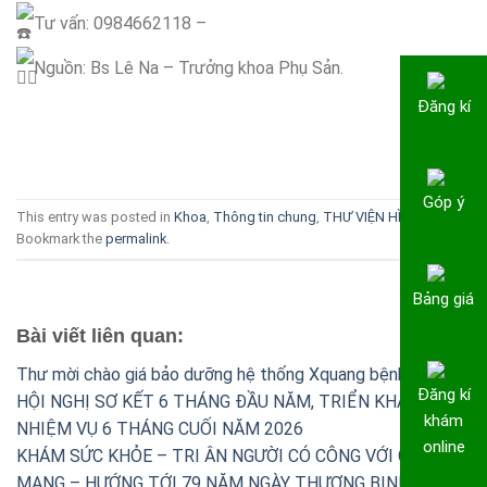
Tư vấn: 0984662118 –
Nguồn: Bs Lê Na – Trưởng khoa Phụ Sản.
Đăng kí
Góp ý
This entry was posted in
Khoa
,
Thông tin chung
,
THƯ VIỆN HÌNH ẢNH
.
Bookmark the
permalink
.
Bảng giá
Bài viết liên quan:
Thư mời chào giá bảo dưỡng hệ thống Xquang bệnh viện
Đăng kí
HỘI NGHỊ SƠ KẾT 6 THÁNG ĐẦU NĂM, TRIỂN KHAI
khám
NHIỆM VỤ 6 THÁNG CUỐI NĂM 2026
online
KHÁM SỨC KHỎE – TRI ÂN NGƯỜI CÓ CÔNG VỚI CÁCH
MẠNG – HƯỚNG TỚI 79 NĂM NGÀY THƯƠNG BINH – LIỆT