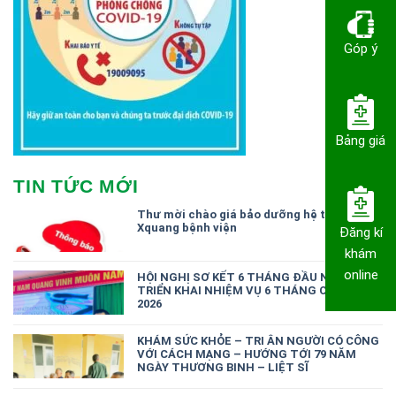
Góp ý
Bảng giá
TIN TỨC MỚI
Thư mời chào giá bảo dưỡng hệ thống
Xquang bệnh viện
Đăng kí
khám
online
HỘI NGHỊ SƠ KẾT 6 THÁNG ĐẦU NĂM,
TRIỂN KHAI NHIỆM VỤ 6 THÁNG CUỐI NĂM
2026
KHÁM SỨC KHỎE – TRI ÂN NGƯỜI CÓ CÔNG
VỚI CÁCH MẠNG – HƯỚNG TỚI 79 NĂM
NGÀY THƯƠNG BINH – LIỆT SĨ