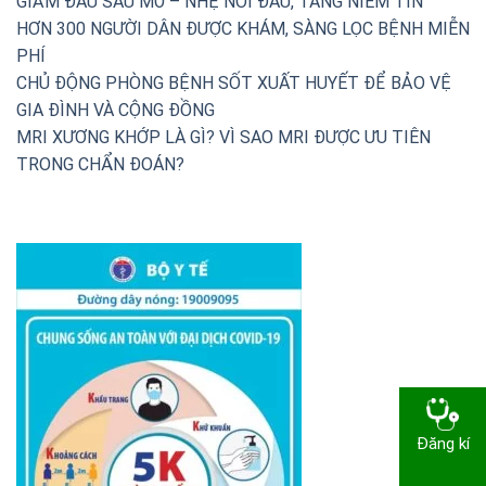
GIẢM ĐAU SAU MỔ – NHẸ NỖI ĐAU, TĂNG NIỀM TIN
HƠN 300 NGƯỜI DÂN ĐƯỢC KHÁM, SÀNG LỌC BỆNH MIỄN
PHÍ
CHỦ ĐỘNG PHÒNG BỆNH SỐT XUẤT HUYẾT ĐỂ BẢO VỆ
GIA ĐÌNH VÀ CỘNG ĐỒNG
MRI XƯƠNG KHỚP LÀ GÌ? VÌ SAO MRI ĐƯỢC ƯU TIÊN
TRONG CHẨN ĐOÁN?
Đăng kí